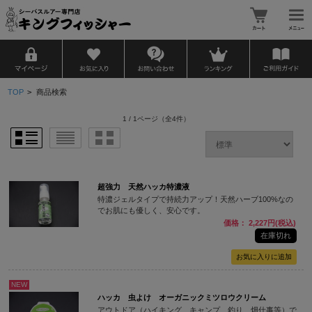
TOP
>
商品検索
1 / 1ページ
（全4件）
超強力 天然ハッカ特濃液
特濃ジェルタイプで持続力アップ！天然ハーブ100%なの
でお肌にも優しく、安心です。
価格： 2,227円(税込)
在庫切れ
NEW
ハッカ 虫よけ オーガニックミツロウクリーム
アウトドア（ハイキング、キャンプ、釣り、畑仕事等）で