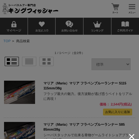
TOP
>
商品検索
1 / 1ページ
（全2件）
マリア（Maria）マリア フラペンブルーランナー S115
115mm/38g
フラップ最大の魅力。後方波動が逃げ惑うベイトをリアル
に再現！
価格： 2,544円(税込)
マリア（Maria）マリア フラペンブルーランナー S85
85mm/28g
シーバスタックルで出来る青物ゲームライトショアプラッ