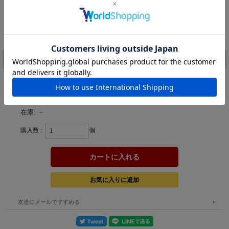
BE
SPSH
WS
価格:
1,683円
(税込)
[ポイント還元 33ポイント～]
注文
カラー：
在庫:
－
購入数：
個
友達にメールですすめる