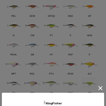
PEL
DCW
GPSQ
HSD
GF
G
CW
FT
S
HLW
ROHL
SB
HT
HSP
P
MFT
ROL
PTU
RCW
JLC
SD
VDH
YP
SFC
ATF