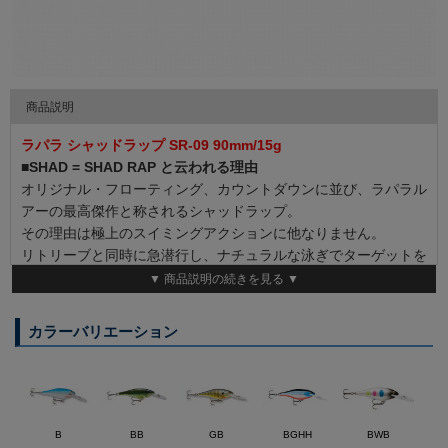
商品説明
ラパラ シャッドラップ SR-09 90mm/15g
■SHAD = SHAD RAP と云われる理由
オリジナル・フローティング、カウントダウンに並び、ラパラル
アーの最高傑作と称されるシャッドラップ。
その理由は極上のスイミングアクションに他なりません。
リトリーブと同時に急潜行し、ナチュラルな泳ぎでターゲットを
誘います。
▼ 商品説明の続きを見る ▼
どんなに低活性の魚でも、そしてどんなに頑固な魚でも、シャッ
ドラップが目の前を通過すれば意地を張ることなどできません。
カラーバリエーション
◆［Running Depth］2.4-5.5m ◆［Body Length］9cm
◆［Weight］15g
B
BB
GB
BGHH
BWB