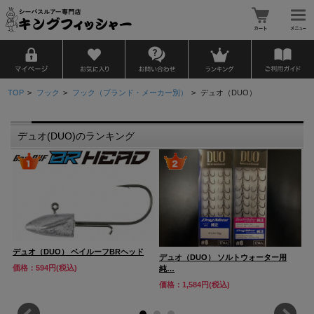
TOP
>
フック
>
フック（ブランド・メーカー別）
>
デュオ（DUO）
デュオ(DUO)のランキング
デュオ（DUO） ベイルーフBRヘッド
デュオ（DUO） ソルトウォーター用
デ
価格：594円(税込)
純…
ブ
価格：1,584円(税込)
価