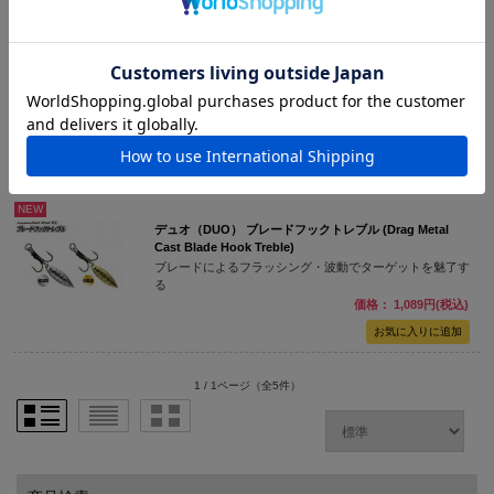
デュオ（DUO） マニック純正 トレブルフック
デュオ製品に標準装備される日本製トレブルフック
価格： 1,089円(税込)
NEW
デュオ（DUO） ブレードフックトレブル (Drag Metal
Cast Blade Hook Treble)
ブレードによるフラッシング・波動でターゲットを魅了す
る
価格： 1,089円(税込)
1 / 1ページ
（全5件）