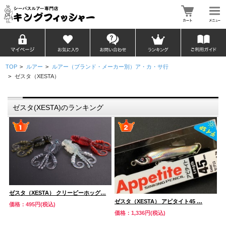
TOP
>
ルアー
>
ルアー（ブランド・メーカー別）ア・カ・サ行
>
ゼスタ（XESTA）
ゼスタ(XESTA)のランキング
ゼスタ（XESTA） クリーピーホッグ…
ゼスタ（XESTA） アピタイト45 …
ゼ
価格：495円(税込)
価格：1,336円(税込)
価