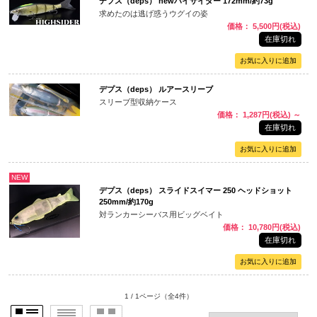
デプス（deps） newハイサイダー 172mm/約73g
求めたのは逃げ惑うウグイの姿
価格： 5,500円(税込)
在庫切れ
デプス（deps） ルアースリーブ
スリーブ型収納ケース
価格： 1,287円(税込)
～
在庫切れ
NEW
デプス（deps） スライドスイマー 250 ヘッドショット
250mm/約170g
対ランカーシーバス用ビッグベイト
価格： 10,780円(税込)
在庫切れ
1 / 1ページ
（全4件）