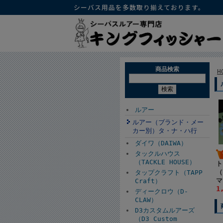
シーバス用品を多数取り揃えております。
商品検索
H
ルアー
ルアー（ブランド・メー
カー別）タ・ナ・ハ行
ダイワ（DAIWA）
タックルハウス
（TACKLE HOUSE）
ト
（
タップクラフト（TAPP
マ
Craft）
1
ディークロウ（D-
CLAW）
D3カスタムルアーズ
（D3 Custom