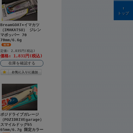
↑
トップ
BreamGOAT×イマカツ
（IMAKATSU） ジレン
マポッパー 70
70mm/6.6g
定価: 2,035円(税込)
価格: 1,831円(税込)
在庫を確認する
ポジドライブガレージ
（POZIDRIVEgarage）
スマイルドッグ65
65mm/6.7g 限定カラー