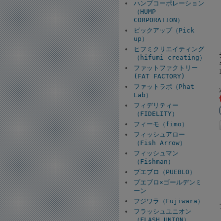
ハンプコーポレーション
（HUMP
CORPORATION）
ピックアップ（Pick
up）
ヒフミクリエイティング
（hifumi creating）
ファットファクトリー
(FAT FACTORY)
ファットラボ（Phat
Lab）
フィデリティー
（FIDELITY）
フィーモ（fimo）
フィッシュアロー
（Fish Arrow）
フィッシュマン
（Fishman）
プエブロ（PUEBLO）
プエブロ×ゴールデンミ
ーン
フジワラ（Fujiwara）
フラッシュユニオン
（FLASH UNION）