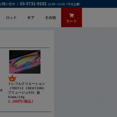
03-5731-9192
お問い合せ
13:00～15:00（平日土曜）
ロッド
ギア
その他
カート
トレフルクリエーション
（TREFLE CREATION）
カネ
フリュージュ93S 改
93mm/14g
2,200円(税込)