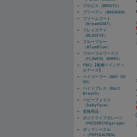
ブロビス（BROVIS）
ブリーデン（BREADEN）
ブリームゴート
（BreamGOAT）
ブレイズアイ
（BLAZEYE）
ブルーブルー
（BlueBlue）
フローフルワークス
（FLOWFUL WORKS）
FBCL【船橋ベイシティ
ルアーズ】
ベイゴーゴー（BAY GO
GO）
ベイトブレス（Bait
Breath）
ベビーフェイス
（babyface）
冒険用品
ポジドライブガレージ
（POZIDRIVEgarage）
ポップシークル
―（POPSEACREW）