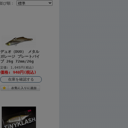
並び順：
デュオ（DUO） メタル
ガレージ プレートバイ
ブ 26g 72mm/26g
定価: 1,045円(税込)
価格: 940円(税込)
在庫を確認する