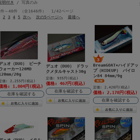
説明付き
/ 写真のみ
1件～40件 （全1646件） 1/42ページ
1
2
3
4
5
次へ
次の5ページへ
最後へ
デュオ（DUO） ビーチ
BreamGOAT×ハイドアッ
デュオ（DUO） ドラッ
ウォーカー120MD
プ（HIDEUP） パイロ
クメタルキャスト30g
120mm/20g
ン84 84mm/9g
定価: 935円(税込)
定価: 2,255円(税込)
価格: 467円(税込)
価格: 1,804円(税込)
定価: 2,420円(税込)
在庫を確認する
価格: 2,178円(税込)
在庫を確認する
在庫を確認する
デュオ（DUO） メタル