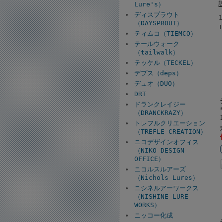
Lure's）
ディスプラウト
（DAYSPROUT）
ティムコ（TIEMCO）
テールウォーク
（tailwalk）
テッケル（TECKEL）
デプス（deps）
デュオ（DUO）
DRT
ドランクレイジー
（DRANCKRAZY）
トレフルクリエーション
（TREFLE CREATION）
ニコデザインオフィス
（NIKO DESIGN
OFFICE）
ニコルスルアーズ
（Nichols Lures）
ニシネルアーワークス
（NISHINE LURE
WORKS）
ニッコー化成