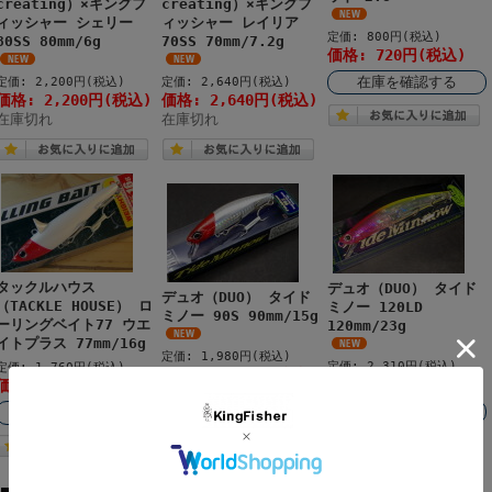
creating）×キングフ
creating）×キングフ
ィッシャー シェリー
ィッシャー レイリア
定価: 800円(税込)
80SS 80mm/6g
70SS 70mm/7.2g
価格: 720円(税込)
在庫を確認する
定価: 2,200円(税込)
定価: 2,640円(税込)
価格: 2,200円(税込)
価格: 2,640円(税込)
在庫切れ
在庫切れ
タックルハウス
デュオ（DUO） タイド
デュオ（DUO） タイド
（TACKLE HOUSE） ロ
ミノー 120LD
ミノー 90S 90mm/15g
ーリングベイト77 ウエ
120mm/23g
イトプラス 77mm/16g
定価: 1,980円(税込)
定価: 2,310円(税込)
定価: 1,760円(税込)
価格: 1,782円(税込)
価格: 2,079円(税込)
価格: 1,584円(税込)
在庫を確認する
在庫を確認する
在庫を確認する