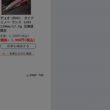
デュオ（DUO） タイド
ミノー ランス 120S
120mm/17.5g 北海道
限定
定価: 2,200円(税込)
価格: 1,980円(税込)
在庫を確認する
page top