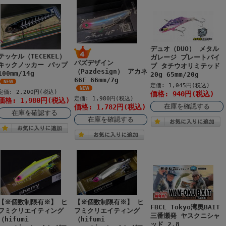
デュオ（DUO） メタル
テッケル（TECEKEL）
ガレージ プレートバイ
パズデザイン
キックノッカー パップ
ブ タチウオリミテッド
（Pazdesign） アカネ
100mm/14g
20g 65mm/20g
66F 66mm/7g
定価: 1,045円(税込)
定価: 2,200円(税込)
価格: 940円(税込)
定価: 1,980円(税込)
価格: 1,980円(税込)
在庫を確認する
価格: 1,782円(税込)
在庫を確認する
在庫を確認する
【※個数制限有※】 ヒ
【※個数制限有※】 ヒ
FBCL Tokyo湾奥BAIT
フミクリエイティング
フミクリエイティング
三番瀬発 ヤスクニシャ
（hifumi
（hifumi
ッド 2.8