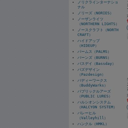
ノリクラインターナショ
ナル
ノリーズ（NORIES）
ノーザンライツ
（NORTHERN LIGHTS）
ノースクラフト（NORTH
CRAFT）
ハイドアップ
（HIDEUP）
パームス（PALMS）
バーンズ（BURNS）
バスデイ（Bassday）
パズデザイン
（Pazdesign）
バディーワークス
（BuddyWarks）
パブリックルアーズ
（PUBLIC LURES）
ハルシオンシステム
（HALCYON SYSTEM）
バレーヒル
（Valleyhill）
ハンクル（HMKL）