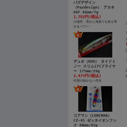
パズデザイン
（Pazdesign） アカネ
66F 66mm/7g
1,782円(税込)
大場所、荒れた海面でも魚を寄
せるパワー
デュオ（DUO） タイドミ
ノー スリム175フライヤ
ー 175mm/29g
2,475円(税込)
代用の効かない存在
コアマン（COREMAN）
CZ-45 ゼッタイオンフッ
ク 80mm/45g