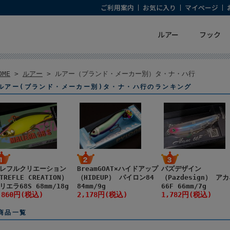
ご利用案内
お気に入り
マイページ
ルアー
フック
OME
>
ルアー
> ルアー（ブランド・メーカー別）タ・ナ・ハ行
ルアー(ブランド・メーカー別)タ・ナ・ハ行のランキング
レフルクリエーション
BreamGOAT×ハイドアップ
パズデザイン
TREFLE CREATION）
（HIDEUP） パイロン84
（Pazdesign） ア
リエラ68S 68mm/18g
84mm/9g
66F 66mm/7g
,860円(税込)
2,178円(税込)
1,782円(税込)
商品一覧