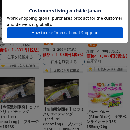
BreamGOAT×ハルシオン
BreamGOAT×イマカツ
バスデイ（Bassday）
システム（HALCYON
（IMAKATSU） タライ
レンジバイブ80ES
SYSTEM） 飛豚 73 プ
ロン90Jr.
80mm/23g 極上カラー
ロップ 73mm/12g
90mm/10.5g
定価: 2,035円(税込)
価格: 1,831円(税込)
定価: 2,200円(税込)
定価: 2,200円(税込)
価格: 1,980円(税込)
価格: 1,980円(税込)
在庫を確認する
在庫切れ
在庫を確認する
【※個数制限有】ヒフミ
【※個数制限有】ヒフミ
クリエイティング
ブルーブルー
クリエイティング
（hifumi
（BlueBlue） ガチペ
（hifumi
creating） ブルージ
ンライオット155
creating） ブルージ
ュ150SS
155mm/70g
ュ150F 150mm/23g