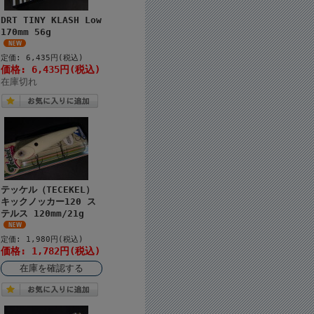
DRT TINY KLASH Low
170mm 56g
定価: 6,435円(税込)
価格: 6,435円(税込)
在庫切れ
テッケル（TECEKEL）
キックノッカー120 ス
テルス 120mm/21g
定価: 1,980円(税込)
価格: 1,782円(税込)
在庫を確認する