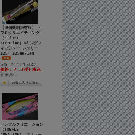
【※個数制限有※】 ヒ
フミクリエイティング
（hifumi
creating）×キングフ
ィッシャー シェリー
125F 125mm/14g
定価: 2,530円(税込)
価格: 2,530円(税込)
在庫切れ
トレフルクリエーション
（TREFLE
CREATION） フリュー