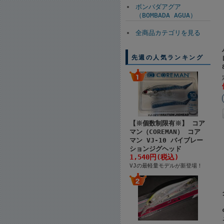
ボンバダアグア
（BOMBADA AGUA）
全商品カテゴリを見る
先週の人気ランキング
【※個数制限有※】 コア
マン（COREMAN） コア
マン VJ-10 バイブレー
ションジグヘッド
1,540円(税込)
VJの最軽量モデルが新登場！