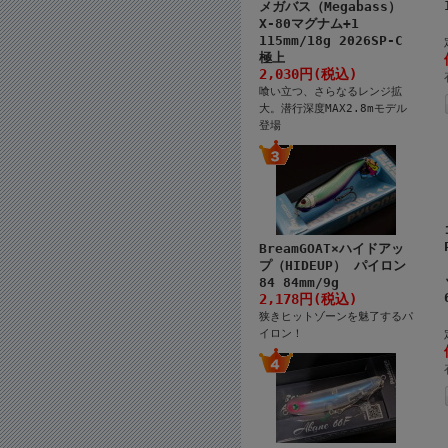
メガバス（Megabass）
X-80マグナム+1
115mm/18g 2026SP-C
極上
2,030円(税込)
喰い立つ、さらなるレンジ拡
大。潜行深度MAX2.8mモデル
登場
BreamGOAT×ハイドアッ
プ（HIDEUP） パイロン
84 84mm/9g
2,178円(税込)
狭きヒットゾーンを魅了するパ
イロン！