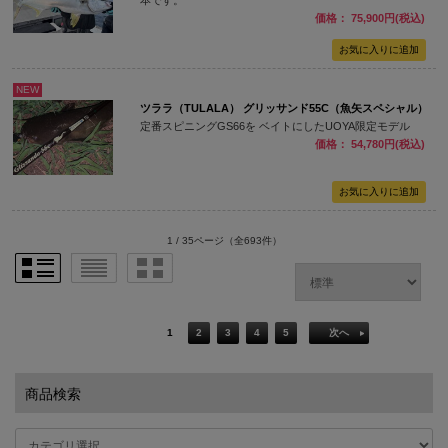
本です。
価格： 75,900円(税込)
NEW
ツララ（TULALA） グリッサンド55C（魚矢スペシャル）
定番スピニングGS66を ベイトにしたUOYA限定モデル
価格： 54,780円(税込)
1 / 35ページ
（全693件）
1
2
3
4
5
次へ
商品検索