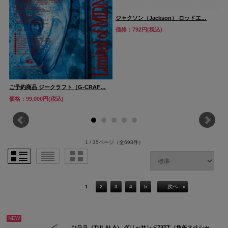
ジャクソン（Jackson） ロッドエ…
価格：792円(税込)
ご予約商品 ジークラフト（G-CRAF…
価格：99,000円(税込)
1 / 35ページ
（全693件）
1
2
3
4
5
次へ
NEW
ツララ（TULALA） グリッサンド73TT（魚矢スペシャ