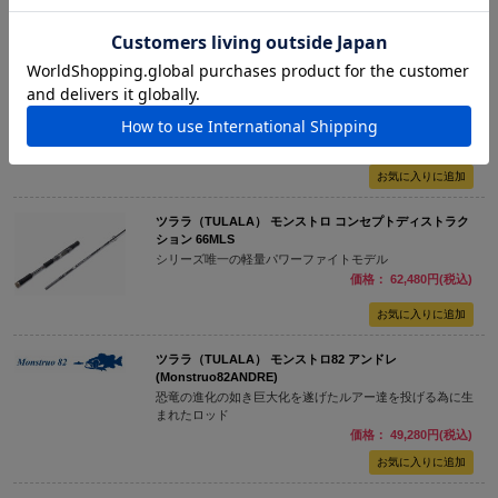
価格： 35,640円(税込)
レジットデザイン スクアド SKS66ML-SEABASS
ストラクチャー撃ちを容易にするバーサタイルスピニング
モデル
価格： 29,502円(税込)
ツララ（TULALA） モンストロ コンセプトディストラク
ション 66MLS
シリーズ唯一の軽量パワーファイトモデル
価格： 62,480円(税込)
ツララ（TULALA） モンストロ82 アンドレ
(Monstruo82ANDRE)
恐竜の進化の如き巨大化を遂げたルアー達を投げる為に生
まれたロッド
価格： 49,280円(税込)