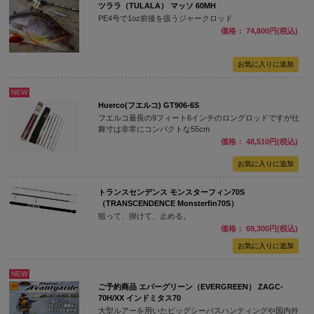
ツララ（TULALA） マッソ 60MH
PE4号で1oz前後を扱うジャークロッド
価格： 74,800円(税込)
NEW
Huerco(フエルコ) GT906-6S
フエルコ最長の9フィート6インチのロングロッドですが仕
舞寸は非常にコンパクトな55cm
価格： 48,510円(税込)
トランスセンデンス モンスターフィン70S
（TRANSCENDENCE Monsterfin70S）
狙って、掛けて、止める。
価格： 69,300円(税込)
NEW
ご予約商品 エバーグリーン（EVERGREEN） ZAGC-
70H/XX インドミタス70
大型ルアーを用いたビッグシーバスハンティングや国内外