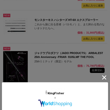
NEW
モンスターキス ハンターズ HT-6X エクスプローラー
これから旅に出る若者（バカモノ）と、まだ終わる気のな
いオトナたちへ。
価格： 31,900円(税込)
NEW
ジャドウプロダクツ（JADO PRODUCTS） ARBALEST
25th Anniversary -FRIAR- 9105LMF THE FOOL
25thリミテッド（限定）モデル
価格： 76,780円(税込)
在庫切れ
レジットデザイン スクアド SKS610ML-SEABASS
ストラクチャー撃ちを容易にするバーサタイルスピニング
モデル