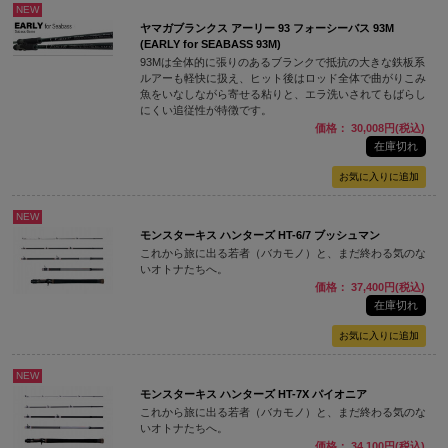
NEW
ヤマガブランクス アーリー 93 フォーシーバス 93M
(EARLY for SEABASS 93M)
93Mは全体的に張りのあるブランクで抵抗の大きな鉄板系
ルアーも軽快に扱え、ヒット後はロッド全体で曲がりこみ
魚をいなしながら寄せる粘りと、エラ洗いされてもばらし
にくい追従性が特徴です。
価格： 30,008円(税込)
在庫切れ
NEW
モンスターキス ハンターズ HT-6/7 ブッシュマン
これから旅に出る若者（バカモノ）と、まだ終わる気のな
いオトナたちへ。
価格： 37,400円(税込)
在庫切れ
NEW
モンスターキス ハンターズ HT-7X パイオニア
これから旅に出る若者（バカモノ）と、まだ終わる気のな
いオトナたちへ。
価格： 34,100円(税込)