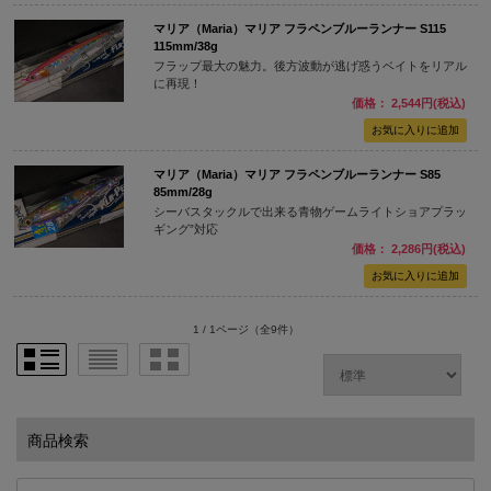
マリア（Maria）マリア フラペンブルーランナー S115
115mm/38g
フラップ最大の魅力。後方波動が逃げ惑うベイトをリアル
に再現！
価格： 2,544円(税込)
マリア（Maria）マリア フラペンブルーランナー S85
85mm/28g
シーバスタックルで出来る青物ゲームライトショアプラッ
ギング”対応
価格： 2,286円(税込)
1 / 1ページ
（全9件）
商品検索