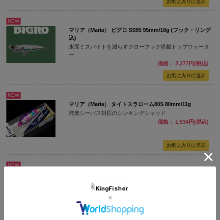
NEW
マリア（Maria） ビグロ SS95 95mm/18g (フック・リング
込)
水面ミスバイトを減らすクローフック搭載トップウォータ
ー
価格： 2,277円(税込)
NEW
マリア（Maria） タイトスラローム80S 80mm/11g
湾奥シーバス対応のシンキングシャッド
価格： 1,534円(税込)
NEW
マリア（Maria） デュプレックス65S 65mm/18g
青物対応！ぶっ飛び！ヘビーシンキングミノー
価格： 1,564円(税込)
在庫切れ