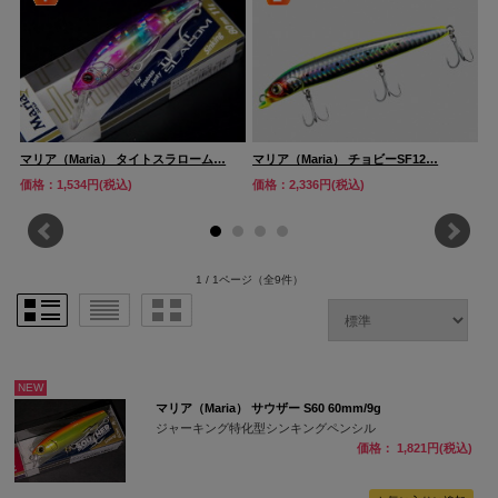
マリア（Maria） タイトスラローム…
マリア（Maria） チョビーSF12…
マ
価格：1,534円(税込)
価格：2,336円(税込)
価
1 / 1ページ
（全9件）
NEW
マリア（Maria） サウザー S60 60mm/9g
ジャーキング特化型シンキングペンシル
価格： 1,821円(税込)