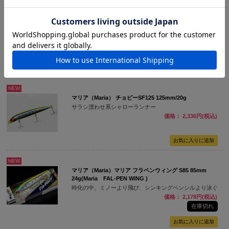
NEW
マリア（Maria） デュプレックス80S 80mm/31g
青物対応！ぶっ飛び！ヘビーシンキングミノー
価格： 1,613円(税込)
NEW
マリア（Maria） チョビーSF125 125mm/20g
サラシ漂わせ系シャローランナー
価格： 2,336円(税込)
NEW
マリア（Maria）マリア フラペンウィング S85 85mm
24g(Maria FAL-PEN WING )
時化の中、ミノーより飛び、シンキングペンシルより泳ぐ
価格： 2,178円(税込)
在庫切れ