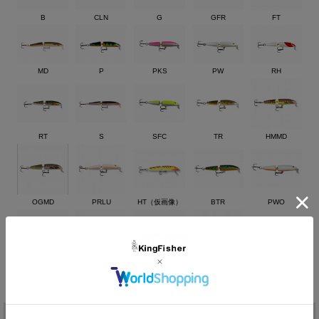
限界が高い。
北海道のイトウ、全国各地でのシーバスなどに最適です。
B
CLN
G
GFR
FT
■サイズ 9cm／11g
MD
P
PKS
PW
RH
RT
S
SFC
TR
HMMD
OGMD
PRLU
HT（仮画像）
BTR
PWO
CH
YP
SMLO
SFCOU
価格:
1,782円
(税込)
[ポイント還元 35ポイント～]
注文