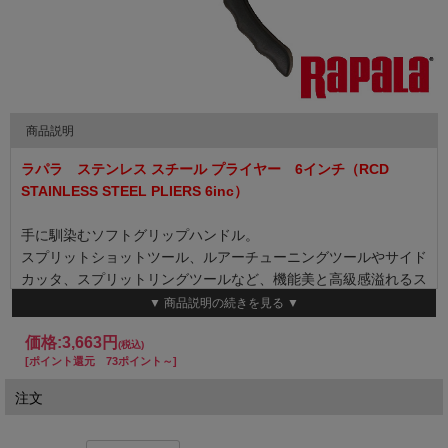
商品説明
ラパラ ステンレス スチール プライヤー 6インチ（RCD
STAINLESS STEEL PLIERS 6inc）
手に馴染むソフトグリップハンドル。
スプリットショットツール、ルアーチューニングツールやサイド
カッタ、スプリットリングツールなど、機能美と高級感溢れるス
テンレススチール・プライヤー。
▼ 商品説明の続きを見る ▼
価格:
3,663円
●サイズ：約16 cm
(税込)
[ポイント還元 73ポイント～]
注文