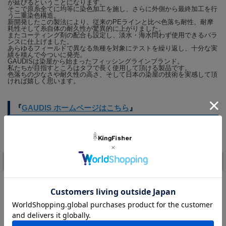
が延びるということになります。
そこで原糸全てに均等に染色加工を施し、さらに外側から最終加工を行
う二重染色構造。
新開発したこの製法により、従来のPEラインと比べ色落ち耐性、耐摩
耗性そして糸自体の耐久性が驚異的に上がりました。
またコーティング剤の配合も設定し、淡水・海水問わず使用できるバラ
ンスに仕上げました。
あらゆるフィールドで異なる魚種を対象にテストを繰り返し、十分な実
績を積んで今ついに発売。
GAUDISは染屋から始まったフィッシングラインブランド。
私たちが目指すところはタフで長く使用して頂ける製品です。
色落ちの少なさや耐久性の高さ、そして日本の染屋の技術を実感して頂
ければ嬉しく思います。
『
GAUDIS ホームページはこちら
』
価格:
3,630円
(税込)
[ポイント還元 72ポイント～]
注文
購入数：
個
在庫
3個