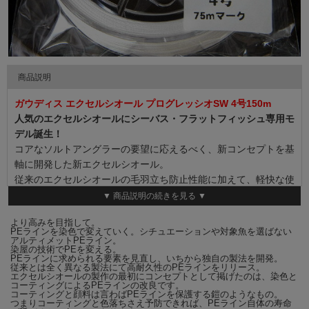
商品説明
ガウディス エクセルシオール プログレッシオSW 4号150m
人気のエクセルシオールにシーバス・フラットフィッシュ専用モ
デル誕生！
コアなソルトアングラーの要望に応えるべく、新コンセプトを基
軸に開発した新エクセルシオール。
従来のエクセルシオールの毛羽立ち防止性能に加えて、軽快な使
用感と飛距離UP を重点強化。
▼ 商品説明の続きを見る ▼
素材本来の強さを極限まで高め、ソルトゲームに必要な要素であ
より高みを目指して。
るしなやかさや軽やかさを実装。
PEラインを染色で変えていく。シチュエーションや対象魚を選ばない
さらに飛距離も従来のGAUDIS 製品と比べて大幅にUP! ショアか
アルティメットPEライン。
染屋の技術でPEを変える。
らのゲームを有利に展開。
PEラインに求められる要素を見直し、いちから独自の製法を開発。
従来とは全く異なる製法にて高耐久性のPEラインをリリース。
カラーはナイトゲームでの視認性にも優れたホワイトを採用。
エクセルシオールの製作の最初にコンセプトとして掲げたのは、染色と
コーティングによるPEラインの改良です。
1.2 号もラインナップに追加！
コーティングと顔料は言わばPEラインを保護する鎧のようなもの。
編数/BRAID 8本
つまりコーティングと色落ちさえ予防できれば、PEライン自体の寿命