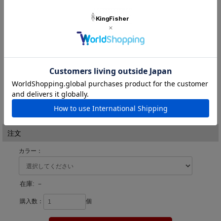
く、ラインブレイクが多発するのも事実。と言うのも、サゴシは浮袋を
重ね、ピンテールシリーズの魂を受け継いだサゴシ専用ヘビーウ
持たず、上下運動が苦手な魚。その為、縦方向のアクションに対しては
上手く追従しきれずミスバイトが多発し、結果ラインブレイクが多発し
ェイトミノー「ＰｉｎＴａｉｌ サゴシ Ｔｕｎｅ」がここに完
てしまうと推測されます。その為、一定レンジの横の動きでリアクショ
ンバイトを誘発出来るＰｉｎＴａｉｌ サゴシ Ｔｕｎｅは、対サゴシ
成。
専用ルアーとして理に適っているのです。そして、「手軽」と言う観点
からも、幅広いタックルで扱え、キャストからリトリーブに至るまで一
切のストレスを感じず使用出来るベストバランスを追及し、「９０
◆Type ： Super Sinking ◆Size ： 90mm ◆Weight ： 28g
mm、２８g」に設定。強度面を考慮した貫通ワイヤーを採用し、仮に
ボディーが破断した際にも貴重な魚を確実にキャッチする事が可能で
す。サゴシの習性・捕食方法を徹底的に研究し、ジャクソンが培ってき
たヘビーウェイトミノーのノウハウを融合させた「ＰｉｎＴａｉｌ サ
ゴシ Ｔｕｎｅ」は唯一無二にして、究極のサゴシ専用ルアーなので
す。
価格:
1,782円
(税込)
[ポイント還元 35ポイント～]
注文
カラー：
在庫:
－
購入数：
個