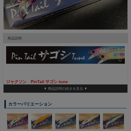
商品説明
ジャクソン PinTail サゴシ tune
▼ 商品説明の続きを見る ▼
ＰｉｎＴａｉｌ サゴシ Ｔｕｎｅの最大の特徴は、ファースト
リトリーブ時にオートマチックに発生するイレギュラーアクショ
カラーバリエーション
ン。
防波堤やサーフから手軽に狙う事の出来る回遊魚として知られる
サゴシ（サワラの幼魚）。近年では一層の盛り上がりを見せ、北