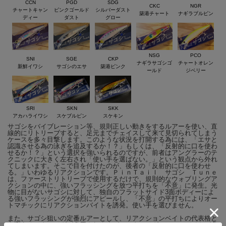
CCN
PGD
SDG
陸～山陰までの日本海側や大阪湾、四国などではサゴシゲームに
CKC
NGR
チャートキャン
ピンクゴールド
シルバーダスト
築港チャート
ナギラブルピン
魅せられたアングラー達が、サゴシの回遊時期の到来を、今か今
ディー
ダスト
グロー
かと待ちわびています。
サゴシ釣りは古くから知られていたが、ゲームフィッシングとし
NSG
PCO
て、より有効な釣法は、まだまだ確立されていないのが現状。多
SNI
SGE
CKP
ナギラサゴシゴ
チャートオレン
新鮮イワシ
サゴシのエサ
築港ピンク
くのアングラーは、メタルジグやバイブレーションなど既存ルア
ールド
ジベリー
ーを代用してサゴシを追い求めている。
そんな中、一部のアングラーは既存ルアーの中から一早く、サゴ
SRI
SKN
SKK
シ釣りに適したルアーを見出して使用し、他のルアーとは比べ物
アカハライワシ
スケブルピン
スケキン
にならない圧倒的な釣果を叩き出していた。それが言わずと知れ
サゴシをバイブレーション等、規則正しい動きをするルアーを使い、直
線的にリトリーブすると、足元までチェイスして来て見切られてしまう
たジャクソンの代名詞でもあるピンテールシリーズ。
ケースを多々目撃します。このような状況を打開する為には、「エサと
認識させる為の泳ぎを追及するか！？」もしくは、「反射的に口を使わ
せるか！？」という選択を強いられるのですが、前者はアングラーのテ
手軽に狙う事の出来るサゴシだからこそ、「使い手を選ばず、投
クニックに大きく左右され「使い手を選ばない。」という観点から外れ
てしまいます。そこで目を付けたのが、後者の「反射的に口を使わせ
げて巻くだけで簡単に、より多くのサゴシを手に出来る夢のルア
る。」いわゆるリアクションです。ＰｉｎＴａｉｌ サゴシ Ｔｕｎｅ
は、ファーストリトリーブで使用するだけで、規則的なウォブリングア
ーを作りたい。」という思いから、業界初サゴシ専用設計のルア
クションの中に、強いフラッシングを放つ平打ちを「不意」に発生。光
物に目がないサゴシに対して、独自のフラットサイド3面ボディーによ
ー開発に乗り出した。
る強いフラッシングが強烈にアピールし、「不意」の平打ちによりオー
トマチックにリアクションバイトを誘発。使い手を選びません。
元々定評のあったピンテールシリーズのノウハウをベースに、サ
また、サゴシ狙いの定番ルアーとして、リアクションベイトの代表格と
も言えるメタルジグが多用されますが、メタルジグではミスバイトが多
ゴシの習性・捕食方法を徹底的に研究し幾度となく実釣テストを