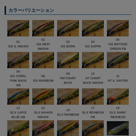
今度のハチマルは、新開発の超小径・超高比重タングステンバラ
ンサーを、3つ同時に「トリプル重心瞬間移動」させるという、
カラーバリエーション
新世代メガバステクノロジーの荒ワザによって、圧倒的なロング
キャスタビリティをたたき出すことに成功している。
Spec ◆
LENGTH ： 115.0mm
◆WEIGHT ： 18g ◆TYPE
： SINKING
02
05
01
03
04
GG HEAT
GG BAYSIDE
GG IL IWASHI
GG BORA
GG SAPPA
IWASHI
GREEN PB
06
09
10
GG CORAL
08
11
PM CHART
HT CHART
PINK BACK
GG RAINBOW
HT IL SAYORI
BACK
BACK IWASHI
GB
12
13
17
18
16
GLX LAPIS
GLX AKAKIN
GLX REINBOW
GLX SHINY
GLX RAINBOW
BLUE GB
IWASHI
PB
REDHEAD