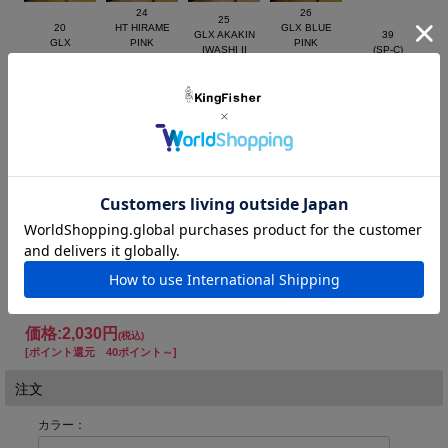
24
26
25
20
HT HIRAME
GLX BLUE
GLX AKAKIN
39
GLX
PINK
PINK
IWASHI II
(SP-C)
SKELETON
IWASHI
GOLDII
(ヒラメ爆釣カ
HT MAIWASHI
CHART BACK
(ヒラメ爆釣カ
(ヒラメ爆釣カ
ラー)
ラー)
ラー)
43
44
45
46
47
GG AKAKIN
GG LIME
HT PINK
GP SPARKLING
GG CHART BACK
IWASHI CH
GOLD
IWASHI
CHART HEAD
RAINBOW PB
29
48
GLX CANDY
DO CHART
RED HEAD
価格:
2,030円
(税込)
[ポイント還元 40ポイント～]
注文
カラー：