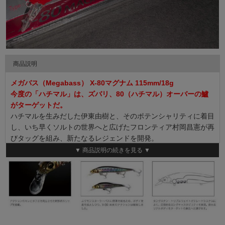
商品説明
メガバス（Megabass） X-80マグナム 115mm/18g
今度の「ハチマル」は、ズバリ、80（ハチマル）オーバーの鱸
がターゲットだ。
ハチマルを生みだした伊東由樹と、そのポテンシャリティに着目
し、いち早くソルトの世界へと広げたフロンティア村岡昌憲が再
びタッグを組み、新たなるレジェンドを開発。
ハチマルが内包する他の追従を許さない圧倒的に「釣れる秘密」
▼ 商品説明の続きを見る ▼
を継承し、匠のボディパッケージングによって論理的に出現した
その姿は、まさに、あのハチマルそのもの。
ただし、そのボディ全長は大幅に拡大され、100mmを超えるシ
ーバスルアーの一般常識的アクションを置き去りにする、極限ま
で「餌ライクな動き」と、かつてなかった「刺激は波動」を発生
させている。