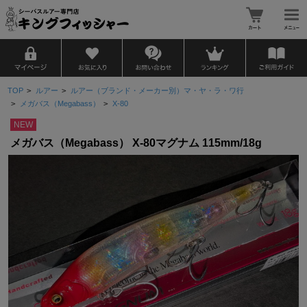
TOP
>
ルアー
>
ルアー（ブランド・メーカー別）マ・ヤ・ラ・ワ行
>
メガバス（Megabass）
>
X-80
NEW
メガバス（Megabass） X-80マグナム 115mm/18g