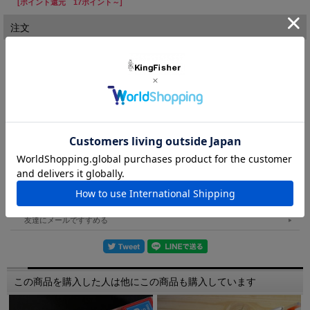
[ポイント還元 17ポイント～]
で、タダ巻きでバタつきを抑えたスラロームアクションが小型回
遊魚のバイトを誘います。
注文
また、フォールも早く浮き上がりを抑えているいるのでこのサイ
カラー：
ズのジグとしては割と深めのレンジも攻略可能です。
当然、水面直下の早巻きでのヒット率も高いです。
対象魚はアジ、サバ、メッキ、カマス、ムツ、メバル、セイゴ…
在庫:
－
と多彩な魚種が狙えます！！
そして改めて言いますが、アクションは基本タダ巻きでOK！！
購入数：
個
誰でも使いやすいジグとなっております。
夏～秋の小型回遊魚ハイシーズンにはバッチリ活躍してくれると
思いますので、皆様どうぞ宜しくお願いいたします！！
◆サイズ ： 30ｍm ◆重量 ： 7g ◆フック ： #12（標準装
備） ◆リング ： #1
友達にメールですすめる
この商品を購入した人は他にこの商品も購入しています