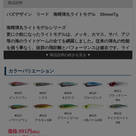
商品説明
パズデザイン リード 海晴弾丸ライトモデル 30mm/7g
海晴弾丸ライトモデルシリーズ
更に小粒になったライトモデルは、メッキ、カマス、サバ、アジ
等の海のライトゲームの全てを網羅しました。従来の弾丸の性能
を損う事なく、抜群の飛距離とパフォーマンスは健在です。ライ
トモデルはサーフェースから中層、ボトム付近までと使い方は多
▼ 商品説明の続きを見る ▼
種多様です。
カラーバリエーション
11gは強めのアジングロッドなんかで使って貰えば、現在市場に
ある1g～5g位のライトゲームジグでは攻め切れない距離や水深
も攻略可能です！！
#011
#005
#007
#009
#010
18gはエギングロッドなんかで扱いやすい重さですので、エギン
ブラッディー
ピンクイワシ
シラス
キビナゴ
ブルーピンク
RH
グの際にBOXに忍ばせておけば急な小型回遊魚の到来にも安心
です！！
#014
#016
#012
#013
#015
グリーンゴール
マイクロベイト
パワーイワシ
アカキンGB
CBパールGB
まず、オリジナル譲りのコンパクトボディーは同クラスのジグよ
ド
GB
り空気抵抗も少なく抜群に飛びます！！
価格:
891円
(税込)
小さくなりましたがアクションや食わせの能力もオリジナル譲り