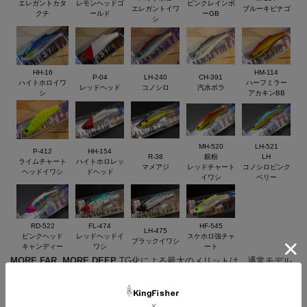
エレガントカタ
レモンヘッドゴ
ピンクレインボ
エレガントイワ
ブルーキビナゴ
クチ
ールド
ーGB
シ
HH-16
HM-114
P-04
LH-240
CH-391
ハイトホロイワ
ハーフミラー
レッドヘッド
コノシロ
汽水ボラ
シ
アカキンBB
MH-520
LH-521
P-412
HH-154
R-38
銀粉
LH
ライムチャート
ハイトホロレッ
マメアジ
レッドチャート
コノシロピンク
ヘッドイワシ
ドヘッド
イワシ
ベリー
RD-522
FL-474
HF-545
LH-475
ピンクヘッド
レッドヘッドイ
スケホロ強チャ
ブラックイワシ
キャンディー
ワシ
ート
MORE FAR, MORE DEEP
TG化による最大のメリットは、通常モデル
を大きく上回る飛距離。飛行姿勢も安定しており、誰にでも確実に遠投
の楽しさを実感できます。さらには、より早く沈めること、より深場を
トレースすることが可能になりました。ポイントが遠い時、ボートから
遠くのナブラや深場を攻めたい時、このモデルが活躍します。