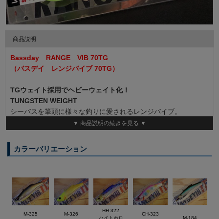
商品説明
Bassday RANGE VIB 70TG
（バスデイ レンジバイブ 70TG）
TGウェイト採用でヘビーウェイト化！
TUNGSTEN WEIGHT
シーバスを筆頭に様々な釣りに愛されるレンジバイブ。
そのウエイト素材をTG（タングステン合金）に変更したモデル
▼ 商品説明の続きを見る ▼
を追加。
重量を従来より重く（70ES ： 15g→70TG ： 20g）したファク
カラーバリエーション
トリーカズタマイズモデルです。
◆Size ： 70mm ◆Weight ： 20.0g
HH-322
M-325
M-326
CH-323
ハイトホロ
M-184