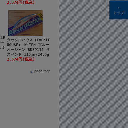
2,574円(税込)
↑
トップ
LE
タックルハウス（TACKLE
ルー
HOUSE） K-TEN ブルー
スミ
オーシャン BKSP115 サ
スペンド 115mm/24.5g
2,574円(税込)
page top