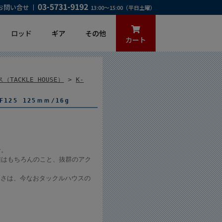
03-5731-9192
お問い合せ
13:00～15:00（平日土曜）
ロッド
ギア
その他
カート
TACKLE HOUSE）
>
K-
125 125ｍｍ/16g
ン。
離はもちろんのこと、抜群のアク
高さは、今なおタックルハウスの