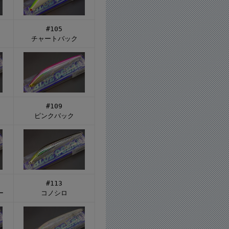
#105
チャートバック
#109
ピンクバック
#113
ー
コノシロ