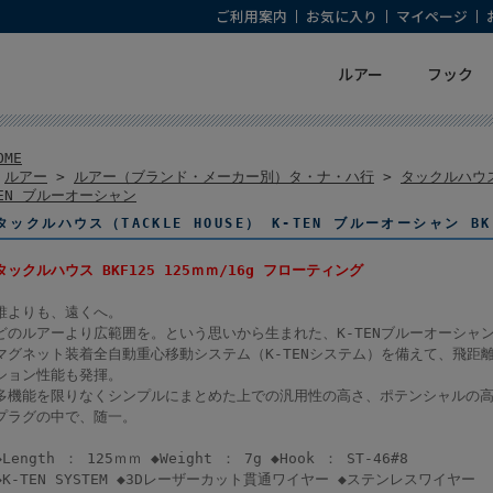
ご利用案内
お気に入り
マイページ
ルアー
フック
OME
>
ルアー
>
ルアー（ブランド・メーカー別）タ・ナ・ハ行
>
タックルハウス（
EN ブルーオーシャン
タックルハウス（TACKLE HOUSE） K-TEN ブルーオーシャン BKF
タックルハウス BKF125 125ｍｍ/16g フローティング
誰よりも、遠くへ。
どのルアーより広範囲を。という思いから生まれた、K-TENブルーオーシャ
マグネット装着全自動重心移動システム（K-TENシステム）を備えて、飛距
ション性能も発揮。
多機能を限りなくシンプルにまとめた上での汎用性の高さ、ポテンシャルの
プラグの中で、随一。
◆Length ： 125ｍｍ ◆Weight ： 7g ◆Hook ： ST-46#8
◆K-TEN SYSTEM ◆3Dレーザーカット貫通ワイヤー ◆ステンレスワイヤー