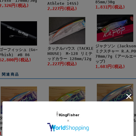
17SSV 170mm/30g
85mm/30g
Athlete 14SS)
2,326円(税込)
1,831円(税込)
2,227円(税込)
ジャクソン（Jackso
タックルハウス（TACKLE
ゴーフィッシュ（Go-
ミクスチャー R.A.PO
HOUSE） M-128 リミテ
Phish） #B 86
70mm/7g (アールエ
ッドカラー 128mm/12g
52,800円(税込)
ップ)
2,227円(税込)
1,683円(税込)
関連商品
タックルハウス（TACK
タックルハウス（TACKLE
タックルハウス（TACKLE
HOUSE） K-TEN ブ
HOUSE） K-TEN ブルー
HOUSE） K-TEN ブルー
オーシャン BKF175
オーシャン BKF115
オーシャン BKF140
175mm/46g
1,881円(税込)
2,277円(税込)
2,970円(税込)