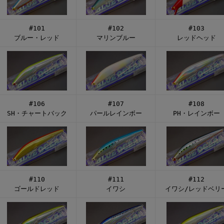
#101
#102
#103
ブルー・レッド
マリンブルー
レッドヘッド
#106
#107
#108
SH・チャートバック
パールレインボー
PH・レインボー
#110
#111
#112
ゴールドレッド
イワシ
イワシ/レッドベリ