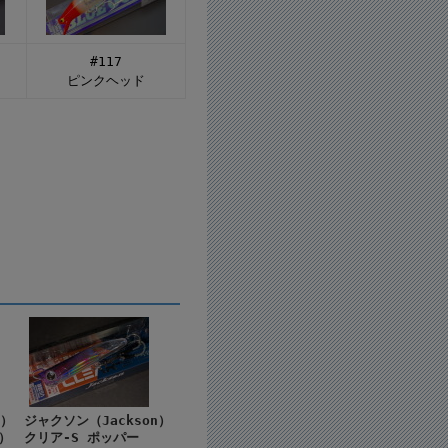
#117
ピンクヘッド
n）
ジャクソン（Jackson）
S）
クリア-S ポッパー