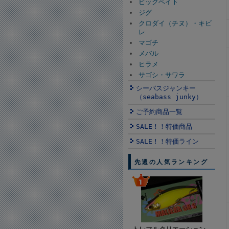
ビッグベイト
ジグ
クロダイ（チヌ）・キビ
レ
マゴチ
メバル
ヒラメ
サゴシ・サワラ
シーバスジャンキー
（seabass junky）
ご予約商品一覧
SALE！！特価商品
SALE！！特価ライン
先週の人気ランキング