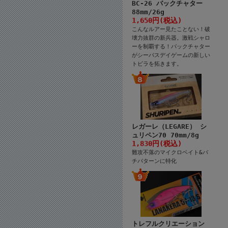
BC-26 バックチャター
88mm/26g
1,650円(税込)
こんなルアー見たことない！破
壊力抜群の新兵器。激戦シャロ
ーを制覇する！バックチャター
がシーバスデイゲームの新しい
トビラを拓きます。
レガーレ（LEGARE） シ
ュリペン70 70mm/8g
1,830円(税込)
難攻不落のマイクロベイト&バ
チパターンに特化
トレフルクリエーション