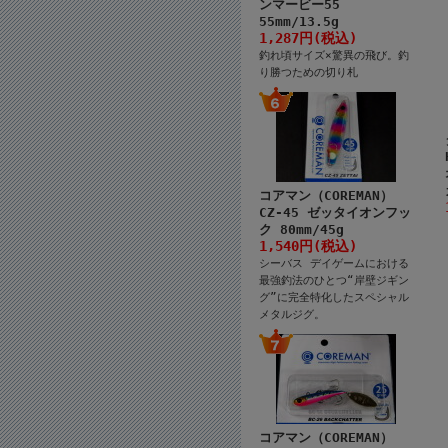
ンマービー55
55mm/13.5g
1,287円(税込)
釣れ頃サイズ×驚異の飛び。釣
り勝つための切り札
コアマン（COREMAN）
CZ-45 ゼッタイオンフッ
ク 80mm/45g
1,540円(税込)
シーバス デイゲームにおける
最強釣法のひとつ“岸壁ジギン
グ”に完全特化したスペシャル
メタルジグ。
コアマン（COREMAN）