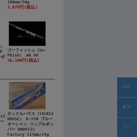
100mm/50g
2,079円(税込)
n）
ゴーフィッシュ（Go-
P
Phish） #B 98
ーポ
56,100円(税込)
送料
配送
タックルハウス（TACKLE
LE
HOUSE） K-TEN ブルー
ルー
オーシャン リップルポッ
支払
パー BKRP115
Factory 115mm/24g