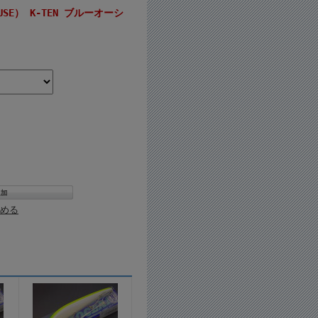
USE） K-TEN ブルーオーシ
める