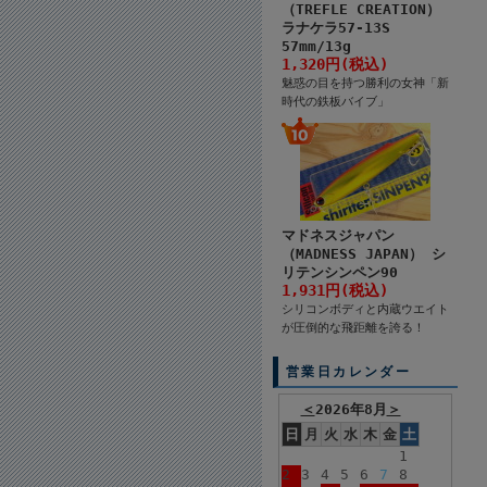
（TREFLE CREATION）
ラナケラ57-13S
57mm/13g
1,320円(税込)
魅惑の目を持つ勝利の女神「新
時代の鉄板バイブ」
マドネスジャパン
（MADNESS JAPAN） シ
リテンシンペン90
1,931円(税込)
シリコンボディと内蔵ウエイト
が圧倒的な飛距離を誇る！
営業日カレンダー
＜
2026年8月
＞
日
月
火
水
木
金
土
1
2
3
4
5
6
7
8