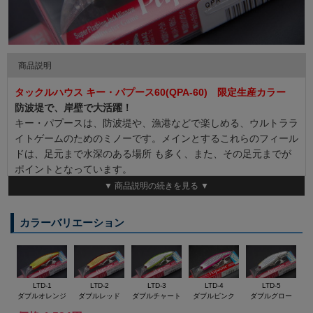
商品説明
タックルハウス キー・パプース60(QPA-60) 限定生産カラー
防波堤で、岸壁で大活躍！
キー・パプースは、防波堤や、漁港などで楽しめる、ウルトララ
イトゲームのためのミノーです。メインとするこれらのフィール
ドは、足元まで水深のある場所 も多く、また、その足元までが
ポイントとなっています。
▼ 商品説明の続きを見る ▼
そのため、リップを含むボディ形状とヘビーウェイト設計により
「1m沈めたら、1mの泳層を正確に 狙い続けることができる。
カラーバリエーション
2mなら2mの泳層、3mなら3m。」というように、ターゲットの
泳層にすばやく届き、しかもその泳層をはずさずに泳ぐよう設計
してあります。とくにカマス狙いでの実績が高く、各地から高評
価を頂いています。
LTD-1
LTD-2
LTD-3
LTD-4
LTD-5
ダブルオレンジ
ダブルレッド
ダブルチャート
ダブルピンク
ダブルグロー
◆Length ： 60mm ◆Weight ： 8.9g ◆ST46#10 ◆Ring#3