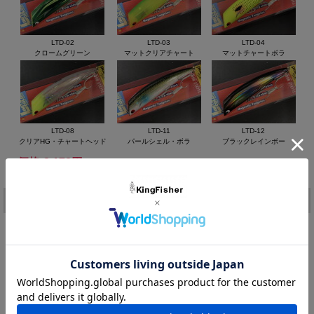
クス。
魚の反応の違いをぜひ、お楽しみ下さい。
◆Length ： 90mm ◆Weight ： 12.5g ◆Hook ： STBL-
LTD-02
LTD-03
LTD-04
46TN #4（バーブレス）◆サスペンドモデル
クロームグリーン
マットクリアチャート
マットチャートボラ
LTD-08
LTD-11
LTD-12
クリアHG・チャートヘッド
パールシェル・ボラ
ブラックレインボー
価格:
2,178円
(税込)
[ポイント還元 43ポイント～]
注文
カラー：
在庫:
－
購入数：
個