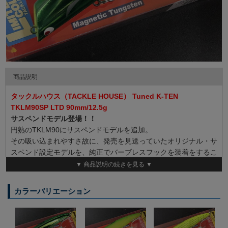
商品説明
タックルハウス（TACKLE HOUSE） Tuned K-TEN
TKLM90SP LTD 90mm/12.5g
サスペンドモデル登場！！
円熟のTKLM90にサスペンドモデルを追加。
その吸い込まれやすさ故に、発売を見送っていたオリジナル・サ
スペンド設定モデルを、純正でバーブレスフックを装着をするこ
とで封印を解除。
▼ 商品説明の続きを見る ▼
既存のTKLM90を熟知したアングラーにこそ使って頂きたいルア
ーです。
カラーバリエーション
低速域での繊細な演出向いた設定ですが、ストップアンドゴーの
ようなスピーディーな使い方もお勧めです。
ライバルは、TKLM90フローティングやTKLM90シンキングワー