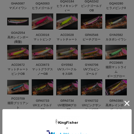
クション。
GQA0184
GQA0242
GHA0087
GQA0063
GQA0280
ヒラメキャンデ
ピンクゴールド
底離れが良く、明確な使用感でゆっくり引けるから良く釣れる。
マズメイワシ
ヒラメゴールド
ヒラメピンクII
ィー
OB
●ボディ後方にボリュームを持たせたボディ設計によりクラスト
ップレベルの飛距離と、素早い底取を実現。
すなわちヒラメとの接触回数が増える。
GOAZ054
●バラさないための安心2フック設定。
ACC0016
ACC0028
GPA0546
GYA0582
高木レインボー
マットピンク
マットチャート
ピーチグロー
カタボシイワシ
◆Size：70mm
(廃盤)
◆Weight：32g
◆フック：フロント#7/リア#6
PCC0695
ACC0672
ACC0673
GY0592
GYA0706
堀田マットライ
マットチャート
マットグラデス
UVスパークル
UVブルピン
ム
ピンクOB
ノーGB
キスGR
ゴールド
ギーゴグロー
PCC0709
GPA0733
GPA0734
GYA0732
GPA0380
堀田ブリリアン
UVエメラルド
UV琥珀Wグロ
UVピンクサン
高木レインボー
ト
RT
ーRT
ライズGB
ゴールド
イワシ