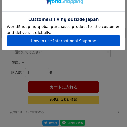
GYA0611
GSA0882
GSA0883
GSA0884
GSA0885
堀田UVメタル
UVギラ
UVギラ
UVギラ
UVギラ
ギーゴグロー
ピンクイワシ
オレンジイワシ
メロンイワシ
ブルーイワシ
価格:
1,232円
(税込)
[ポイント還元 24ポイント～]
注文
カラー：
在庫:
－
購入数：
個
友達にメールですすめる