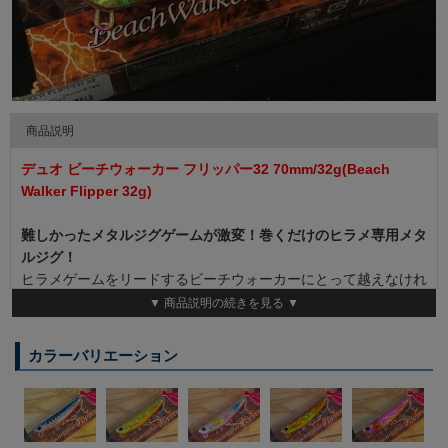
商品説明
デュオ ビーチウォーカー フリッパー32 70mm/32g(Beach
Walker Flipper 32g)
難しかったメタルジグゲームが激変！巻くだけのヒラメ専用メタ
ルジグ！
ヒラメゲームをリードするビーチウォーカーにとって越えなけれ
ばいけない壁。
▼ 商品説明の続きを見る ▼
如何に高比重に設計したとしても物理的にインジェクションモデ
ルには越えられない壁。
カラーバリエーション
距離、水深、潮流、ビーチウォーカーの攻略レンジを飛躍させる
第４の刺客「ビーチウォーカーフリッパー」シリーズ初となるメ
タルジグの誕生です。
●独自ラインアイ設定が生み出す釣れダナキープのスイミングア