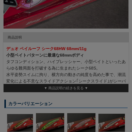
商品説明
デュオ ベイルーフ シーク68HW 68mm/11g
小型ベイトパターンに最適な68mmボディ
タフコンディション、ハイプレッシャー、小型ベイトといったあ
らゆる難局面を打破する為に生まれたシーク68S。
水平姿勢スイムに拘り、横方向の動きの純度を高めた事で、潮流
変化による不意なスライドアクション｢シークスライド｣がシーバ
スの捕食本能に直撃しバイトへと持ち込む。
▼ 商品説明の続きを見る ▼
68mmという小型ボディでありながら、9cmクラスと同等の巻き
カラーバリエーション
抵抗を実現。
一口サイズとキレの良いテールスイングがスレたシーバスに無類
の強さを発揮する。
◆全長 ： 68mm ◆重量 ： 11g