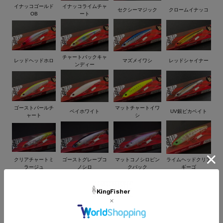
◆フック ： #6 ◆レンジ ： 0.2~0.8m
イナッコゴールド
イナッコライムチャ
セクシーマジック
クロームイナッコ
OB
ート
チャートバックキャ
レッドヘッドホロ
マズメイワシ
レッドシャイナー
ンディー
ゴーストパールチ
マットチャートイワ
ベイホワイト
UV銀ピカベイト
ャート
シ
クリアチャートミ
ゴーストグレープコ
マットコノシロピン
ライムヘッドクリア
ラージュ
ノシロ
クバック
ギーゴ
グラマラスグロー
UVクリアフラッシュ
ピンクメロウギーゴ
ギーゴ