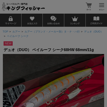
TOP
>
ルアー
>
ルアー（ブランド・メーカー別）タ・ナ・ハ行
>
デュオ（DUO）
>
ベイルーフ シーク
NEW
デュオ（DUO） ベイルーフ シーク68HW 68mm/11g