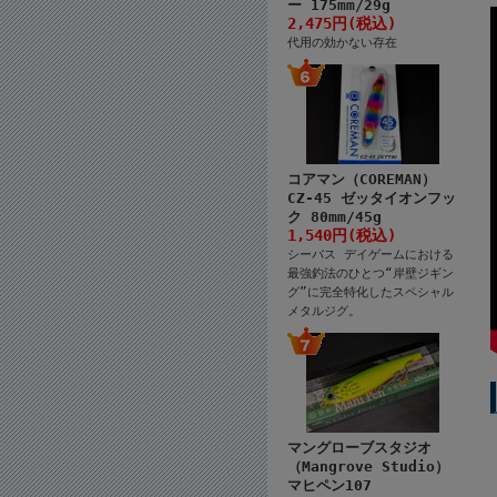
ー 175mm/29g
2,475円(税込)
代用の効かない存在
コアマン（COREMAN）
CZ-45 ゼッタイオンフッ
ク 80mm/45g
1,540円(税込)
シーバス デイゲームにおける
最強釣法のひとつ“岸壁ジギン
グ”に完全特化したスペシャル
メタルジグ。
マングローブスタジオ
（Mangrove Studio）
マヒペン107