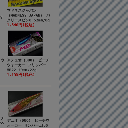
マドネスジャパン
（MADNESS JAPAN） バ
4g
クリースピン8 52mm/8g
1,540円(税込)
チウ
※デュオ（DUO） ビーチ
ウォーカー フリッパー
MB22 49mm/22g
1,155円(税込)
ーチ
デュオ（DUO） ビーチウ
5S
ォーカー リンバー115S