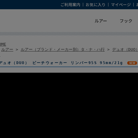
ご利用案内
お気に入り
マイページ
ルアー
フック
OME
>
ルアー
>
ルアー（ブランド・メーカー別）タ・ナ・ハ行
>
デュオ（DUO
ー
デュオ（DUO） ビーチウォーカー リンバー95S 95mm/21g