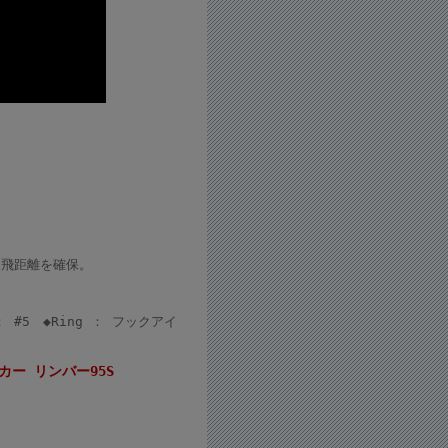
。
な飛距離を確保。
 ： #5 ◆Ring ： フックアイ
カー リンバー95S