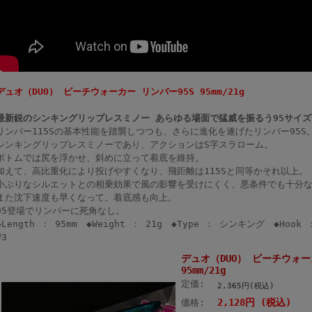
デュオ（DUO） ビーチウォーカー リンバー95S 95mm/21g
最新鋭のシンキングリップレスミノー あらゆる場面で猛威を振るう95サイズ
リンバー115Sの基本性能を踏襲しつつも、さらに進化を遂げたリンバー95S
シンキングリップレスミノーであり、アクションはS字スラローム。
ボトムでは尻を浮かせ、斜めに立って着底を維持。
加えて、高比重化により投げやすくなり、飛距離は115Sと同等かそれ以上。
小ぶりなシルエットとの相乗効果で風の影響を受けにくく、悪条件でも十分
また沈下速度も早くなって、着底感も向上。
95登場でリンバーに死角なし。
◆Length ： 95mm ◆Weight ： 21g ◆Type ： シンキング ◆Hook
#3
デュオ（DUO） ビーチウォー
95mm/21g
定価:
2,365円(税込)
2,128円 (税込)
価格: