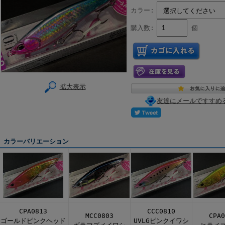
カラー:
購入数:
個
拡大表示
友達にメールですすめ
カラーバリエーション
CPA0813
CCC0810
MCC0803
CPA0
ゴールドピンクヘッド
UVLGピンクイワシ