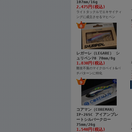
107mm/16g
2,475円(税込)
ライトタックルでエキサイティ
ングに成立させるマヒペン
レガーレ（LEGARE） シ
ュリペン70 70mm/8g
1,830円(税込)
難攻不落のマイクロベイト&バ
チパターンに特化
コアマン（COREMAN）
IP-26SC アイアンプレ
ートシルバークロー
75mm/26g
1,540円(税込)