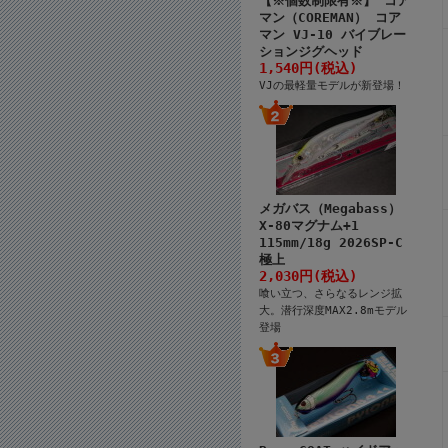
【※個数制限有※】 コア
マン（COREMAN） コア
マン VJ-10 バイブレー
ションジグヘッド
1,540円(税込)
VJの最軽量モデルが新登場！
メガバス（Megabass）
X-80マグナム+1
115mm/18g 2026SP-C
極上
2,030円(税込)
喰い立つ、さらなるレンジ拡
大。潜行深度MAX2.8mモデル
登場