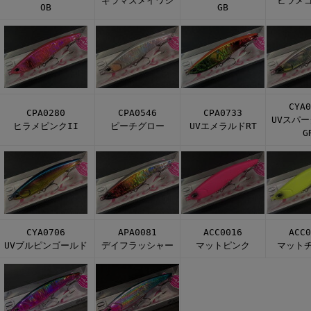
ギラマズメイワシ
ヒラメ
OB
GB
CYA0
CPA0280
CPA0546
CPA0733
UVスパ
ヒラメピンクII
ピーチグロー
UVエメラルドRT
G
CYA0706
APA0081
ACC0016
ACC0
UVブルピンゴールド
デイフラッシャー
マットピンク
マット