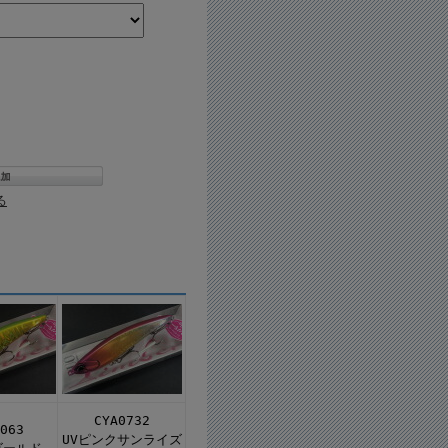
る
CYA0732
063
UVピンクサンライズ