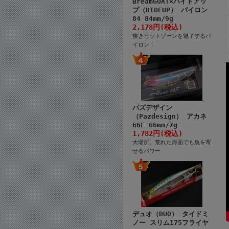
BreamGOAT×ハイドアッ
プ（HIDEUP） パイロン
84 84mm/9g
2,178円(税込)
狭きヒットゾーンを魅了するパ
イロン！
パズデザイン
（Pazdesign） アカネ
66F 66mm/7g
1,782円(税込)
大場所、荒れた海面でも魚を寄
せるパワー
デュオ（DUO） タイドミ
ノー スリム175フライヤ