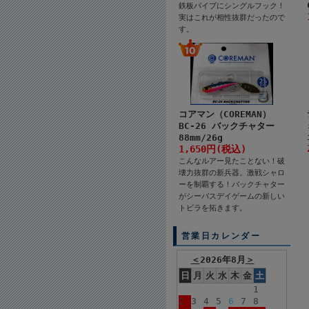
鉄板バイブにシングルフック！
実はこれが相性抜群だったので
す。
コアマン（COREMAN）
BC-26 バックチャター
88mm/26g
1,650円(税込)
こんなルアー見たことない！破
壊力抜群の新兵器。激戦シャロ
ーを制覇する！バックチャター
がシーバスデイゲームの新しい
トビラを拓きます。
営業日カレンダー
＜
2026年8月
＞
日
月
火
水
木
金
土
1
2
3
4
5
6
7
8