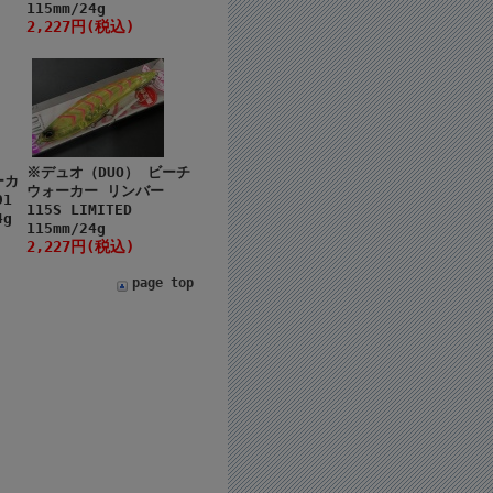
115mm/24g
2,227円(税込)
※デュオ（DUO） ビーチ
ーカ
ウォーカー リンバー
91
115S LIMITED
4g
115mm/24g
2,227円(税込)
page top