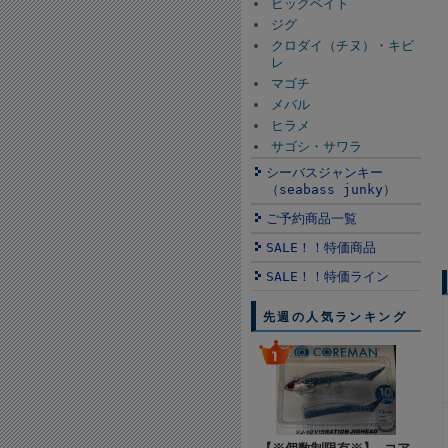
ビッグベイト
ジグ
クロダイ（チヌ）・キビ
レ
マゴチ
メバル
ヒラメ
サゴシ・サワラ
シーバスジャンキー
（seabass junky）
ご予約商品一覧
SALE！！特価商品
SALE！！特価ライン
先週の人気ランキング