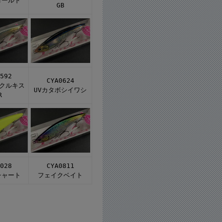
ゴールド
GB
592
CYA0624
ークルキス
UVカタボシイワシ
R
028
CYA0811
チャート
フェイクベイト