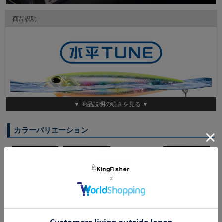
商品説明
▼ 商品説明の続きを見る ▼
カラーバリエーション
デュオ レアリスペンシル130SWリミテッド 水平TUNE
130mm/31.6g
スライド&スローに効かせる！ 水平浮きチューンモデル登場！
キレのあるアクションと抜群の飛距離を誇る「レアリスペンシル
CEA4101
CLA0602
CPA0881
CCC0715
130SW」に、 スローなテンポでの操作に適した水平浮きチュー
UVクリアホロシラス
クリアピンクヘッド
サイトグロー
マットオレンジピン
ンモデルが登場！
GB
チャート
ステルスブラック
クバック
滑らかなスライドアクションにより、魚に違和感を与えず、見せ