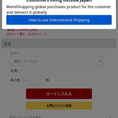
て喰わせる誘いでバイトに持ち込む事が可能となった。
◆全長 ： 130mm ◆重量 ： 31.6g ◆フック ： #1 ◆タイプ
： 重心移動・フローティング
CCC0872
ACC0547
ADA0289
マットホワイトピー
マットチャートイワ
チャートバックキ
チグロー
シ
ャンディ
価格:
1,584円
(税込)
[ポイント還元 31ポイント～]
注文
カラー：
在庫:
－
購入数：
個
友達にメールですすめる