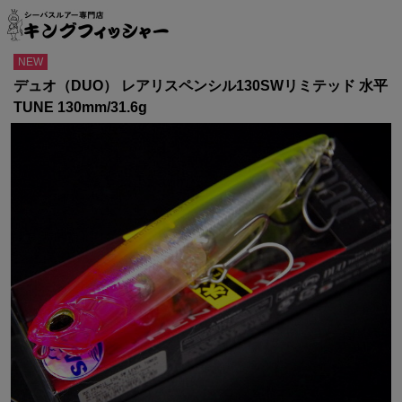
TOP
>
ルアー
>
ルアー（ブランド・メーカー別）タ・ナ・ハ行
>
デュオ（DUO）
>
レアリス
NEW
デュオ（DUO） レアリスペンシル130SWリミテッド 水平
TUNE 130mm/31.6g