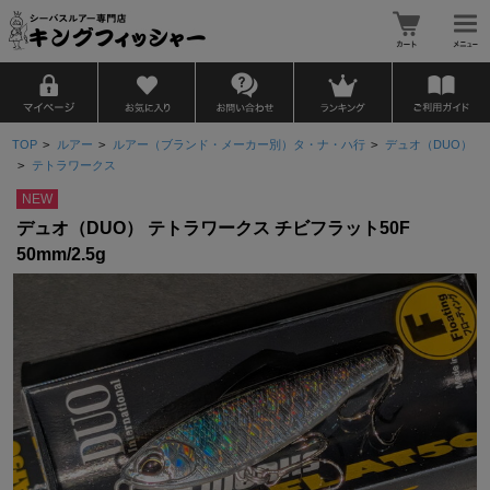
TOP
>
ルアー
>
ルアー（ブランド・メーカー別）タ・ナ・ハ行
>
デュオ（DUO）
>
テトラワークス
NEW
デュオ（DUO） テトラワークス チビフラット50F
50mm/2.5g