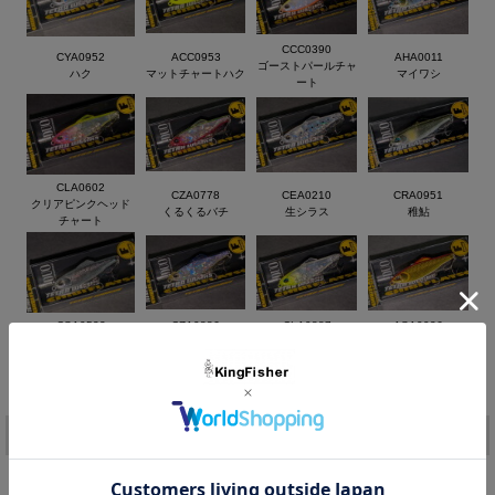
CCC0390
CYA0952
ACC0953
AHA0011
ゴーストパールチャ
ハク
マットチャートハク
マイワシ
ート
魅惑のパニックアクション！ ダイビングペンシル
テンポの良いロッドワークで誰でも簡単に逃げ惑うベイトを演出
するアクションが可能。
水面直下を逃げ惑うベイトのパニックダートアクションを容易に
演出することが出来ます。
CLA0602
CZA0778
CEA0210
CRA0951
クリアピンクヘッド
春に遡上するハクや稚鮎を追い回すフィッシュイーターに最適！
くるくるバチ
生シラス
稚鮎
チャート
ダイブダートの誘いを入れた後にダート幅を抑えたアクションや
ただ巻きで喰わせのタイミングを作ると良い。
◆Size ： 50mm ◆Weight ： 2.5g ◆Hook ： #12 ◆Type
： 重心固定・フローティング
CSA0522
CZA0886
CLA0887
ASA0026
◆Ring ： #1
UV銀ピカベイト
セグロクリア
CCシルバー
アカキン
価格:
1,188円
(税込)
[ポイント還元 23ポイント～]
注文
カラー：