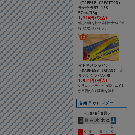
（TREFLE CREATION）
ラナケラ57-13S
57mm/13g
1,320円(税込)
魅惑の目を持つ勝利の女神「新
時代の鉄板バイブ」
マドネスジャパン
（MADNESS JAPAN） シ
リテンシンペン90
1,931円(税込)
シリコンボディと内蔵ウエイト
が圧倒的な飛距離を誇る！
営業日カレンダー
＜
2026年8月
＞
日
月
火
水
木
金
土
1
2
3
4
5
6
7
8