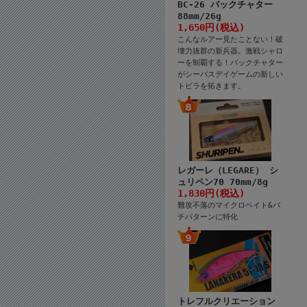
BC-26 バックチャター
88mm/26g
1,650円(税込)
こんなルアー見たことない！破
壊力抜群の新兵器。激戦シャロ
ーを制覇する！バックチャター
がシーバスデイゲームの新しい
トビラを拓きます。
レガーレ（LEGARE） シ
ュリペン70 70mm/8g
1,830円(税込)
難攻不落のマイクロベイト&バ
チパターンに特化
トレフルクリエーション