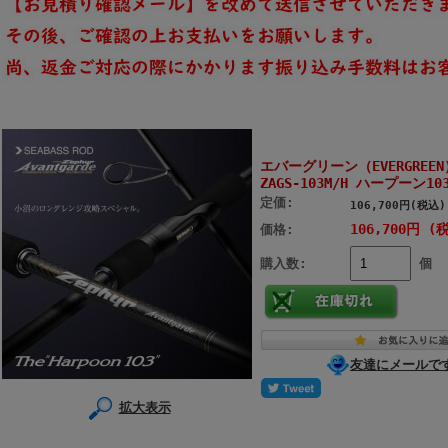
エバーグリーン（EVERGRE
ZAGS-103M/H ハープーン10
定価:
106,700円(税込)
106,700円 (
価格:
購入数:
個
友達にメールで
拡大表示