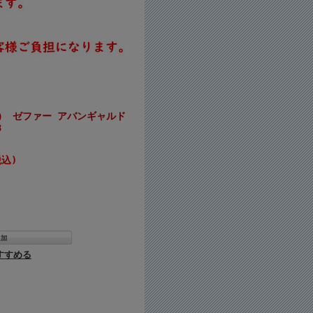
EN） ゼファー アバンギャルド
3
税込)
すすめる