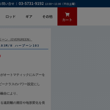
03-5731-9192
お問い合せ
13:00～15:00（平日土曜）
ロッド
ギア
その他
カート
ーン（EVERGREEN）
03M/H ハープーン103
)
力がオートマティックにルアーを
ビークラスのパワー設定にし
の融合により、
する遠距離の潮目や地形変化を長