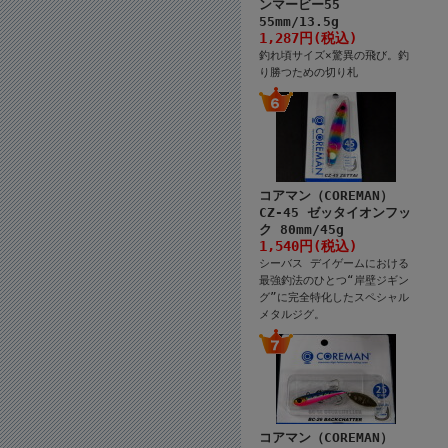
ンマービー55
55mm/13.5g
1,287円(税込)
釣れ頃サイズ×驚異の飛び。釣
り勝つための切り札
コアマン（COREMAN）
CZ-45 ゼッタイオンフッ
ク 80mm/45g
1,540円(税込)
シーバス デイゲームにおける
最強釣法のひとつ“岸壁ジギン
グ”に完全特化したスペシャル
メタルジグ。
コアマン（COREMAN）