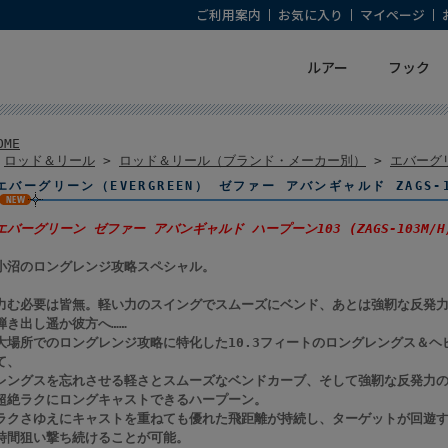
ご利用案内
お気に入り
マイページ
ルアー
フック
OME
>
ロッド＆リール
>
ロッド＆リール（ブランド・メーカー別）
>
エバーグリ
エバーグリーン（EVERGREEN） ゼファー アバンギャルド ZAGS-1
エバーグリーン ゼファー アバンギャルド ハープーン103 (ZAGS-103M/H
小沼のロングレンジ攻略スペシャル。
力む必要は皆無。軽い力のスイングでスムーズにベンド、あとは強靭な反発
弾き出し遥か彼方へ……
大場所でのロングレンジ攻略に特化した10.3フィートのロングレングス＆ヘ
て、
レングスを忘れさせる軽さとスムーズなベンドカーブ、そして強靭な反発力
超絶ラクにロングキャストできるハープーン。
ラクさゆえにキャストを重ねても優れた飛距離が持続し、ターゲットが回遊
時間狙い撃ち続けることが可能。