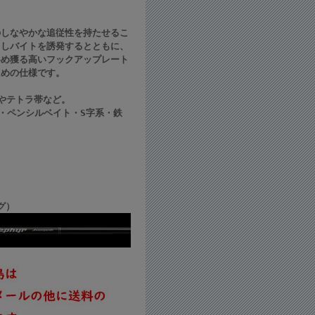
のしなやかな追従性を持たせるこ
出しバイトを誘発するとともに、
絡め獲る高いフックアップレート
ための仕様です。
やテトラ帯など。
ン・ペンシルベイト・S字系・鉄
グ）