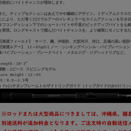
必然的にバイトチャンスが増加します。
また、ティップセクションはあえてやや繊細にデザイン。ミディアムクラス
とにより、ただ巻くだけでルアーのイレギュラーなスイムアクションを引き
タフコンディション下でのショートバイトや不意のピックアップバイトをも
を実現。ロングキャストで掴んだバイトチャンスを、より確実にモノにする
【推奨フィールド】 サーフ、磯、沖堤防、大型河川、河口、足場の高い堤防
【推奨ルアー】 12～65gのミノー・シンキングペンシル・バイブレーショ
板バイブレーション・ブレードベイト・メタルジグ・ジグヘッドリグなど。
Length：10'3”
継数：2ピース スピニングモデル
Lure Weight：12～65
PE：0.8～2.5号
■ Fujiチタンフレームトルザイトリングガイド（トップガイドのみSICリン