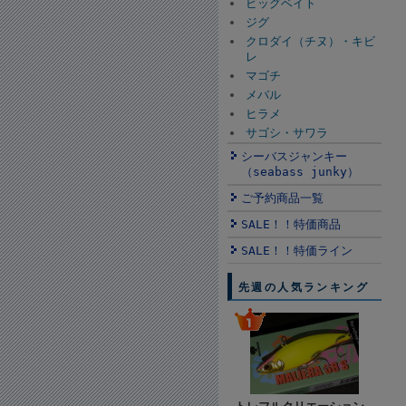
ビッグベイト
ジグ
クロダイ（チヌ）・キビ
レ
マゴチ
メバル
ヒラメ
サゴシ・サワラ
シーバスジャンキー
（seabass junky）
ご予約商品一覧
SALE！！特価商品
SALE！！特価ライン
先週の人気ランキング