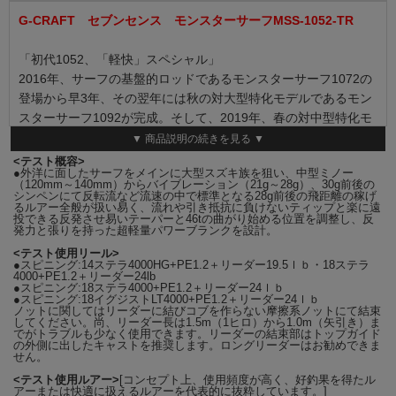
G-CRAFT セブンセンス モンスターサーフ
MSS-1052-TR
「初代1052、「軽快」スペシャル」
2016年、サーフの基盤的ロッドであるモンスターサーフ1072の
登場から早3年、その翌年には秋の対大型特化モデルであるモン
スターサーフ1092が完成。そして、2019年、春の対中型特化モ
デルのモンスターサーフ1052「軽快スペシャル」が誕生する。
▼ 商品説明の続きを見る ▼
外洋サーフ恒例である春の小型から中型サイズに最適なロッドを
<テスト概容>
●外洋に面したサーフをメインに大型スズキ族を狙い、中型ミノー
コンセプトに今までは若干非力なモンスタージェッティー1002
（120mm～140mm）からバイブレーション（21g～28g）、30g前後の
を代用してきたステージで軽快に、快適に、俊敏に扱える「ドン
シンペンにて反転流など流速の中で標準となる28g前後の飛距離の稼げ
るルアー全般が扱い易く、流れや引き抵抗に負けないティップと楽に遠
ズバ」のブランクスに設計している。「ある一定のルアーやアク
投できる反発させ易いテーパーと46tの曲がり始める位置を調整し、反
発力と張りを持った超軽量パワーブランクを設計。
ションにのみ驚異的に魚が反応する」という状況を経験したこｔ
<テスト使用リール>
のあるアングラーなら理解できると思うが、その場合、その状況
●スピニング:14ステラ4000HG+PE1.2＋リーダー19.5ｌｂ・18ステラ
にルアーやアクションが抜群に合っているロッドには釣果が極端
4000+PE1.2＋リーダー24lb
●スピニング:18ステラ4000+PE1.2＋リーダー24ｌｂ
に変わり、釣り負ける場合が往々にして存在し、その時に使用し
●スピニング:18イグジストLT4000+PE1.2＋リーダー24ｌｂ
ノットに関してはリーダーに結びコブを作らない摩擦系ノットにて結束
ているロッドの差がルアーMAXにしてたったの「2g」だったり
してください。尚、リーダー長は1.5m（1ヒロ）から1.0m（矢引き）ま
するのである。モンスターサーフ1052はMAXルアーウエイトに
でがトラブルも少なく使用できます。リーダーの結束部はトップガイド
の外側に出したキャストを推奨します。ロングリーダーはお勧めできま
してモンスタージェッティー1002よりも+2g、モンスターサーフ
せん。
1072では-3gと大した差は無いように思われるが、上記内容を加
<テスト使用ルアー>
[コンセプト上、使用頻度が高く、好釣果を得たル
味した上で開発者目線で言えば全く違うと断言する。そしてもう
アーまたは快適に扱えるルアーを代表的に抜粋しています。]