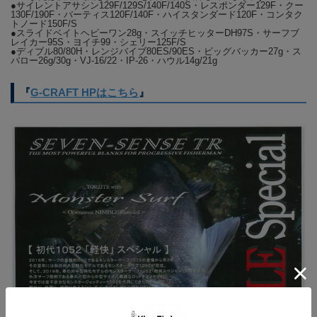
●サイレントアサシン129F/129S/140F/140S・レスポンダー129F・クー
一つ、恐らく多くのアングラーは「ルアーウエイト＝飛距離」と
130F/190F・バーティス120F/140F・ハイスタンダード120F・コンタク
トノード150F/S
考えていると思う。G-CRAFTのロッドが何故、近似ウエイトの
●スライドベイトヘビーワン28g・スイッチヒッターDH97S・サーフブ
ロッドで細分化を図っているのか？それは開発理念の一つに「ア
レイカー95S・ヨイチ99・シェリー125F/S
●ディブル80/80H・レンジバイブ80ES/90ES・ビッグバッカー27g・ス
ングラー個々の技量・体力の限界点に合わせる為」という理由が
パロー26g/30g・VJ-16/22・IP-26・ハウル14g/21g
ある。技量も体力も持ち合わせたアングラーには関係の無い話だ
が、自身の技量を無視し、周囲の意見や情報だけでロッドを選ん
『
G-CRAFT HPはこちら
』
だ場合、ロッドが振り抜けず、反発させられない状況では確実に
飛距離は落ち、釣り自体がまともに成立しなくなる。その回答が
「細分化故に存在する個々の快適性」である。このモンスターサ
ーフ1052「軽快スペシャル」で軽量ルアー、軽量ロッド故に行
えるロッドアクションとジグ42gフルキャストで得られる驚異的
で爽快な飛距離を広大な外洋サーフで思う存分体感して頂きた
い。
【MSS-1052-TR】
●Length ： 10’5” 2pcs ●SPINNING MODEL
●Lure max ： 42ｇ ●Lure best ： M23/V28g●Line max ：
PE1.5 ●Rod wt ： 174g