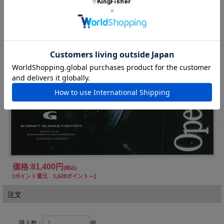
ご不明な点等御座いましたら御気軽にお問い合わせ下さい。
価格:
81,400円
(税込)
[ポイント還元 1,628ポイント～]
注文
購入数：
個