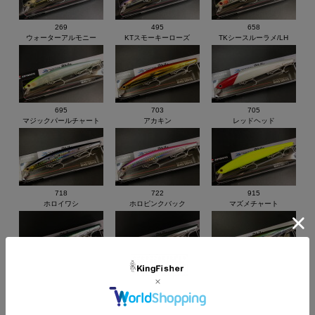
◆size ： 139mm ◆weight ： 20.7g ◆Type ： シンキング
269
495
658
ウォーターアルモニー
KTスモーキーローズ
TKシースルーラメ/LH
695
703
705
マジックパールチャート
アカキン
レッドヘッド
718
722
915
ホロイワシ
ホロピンクバック
マズメチャート
659
923
※923※
ウルメイワシウェーブホロ
エメラルドバックシルバー
ケイムラ照射時
価格:
2,574円
(税込)