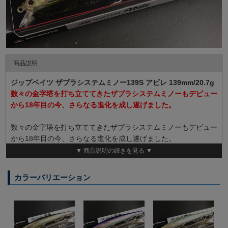
商品説明
ジップベイツ ザブラシステムミノー139S アビレ 139mm/20.7g
数々の金字塔を打ち立ててきたザブラシステムミノーもデビュー
から18年目の今、さらなる進化を成し遂げました。
数々の金字塔を打ち立ててきたザブラシステムミノーもデビュー
から18年目の今、さらなる進化を成し遂げました。
ターゲットは無限大。
▼ 商品説明の続きを見る ▼
シーバスのみならず、オオニベ、ヒラスズキ、ヒラメ、サワラ、
マダイ、クロダイ、海アメ、海サクラなど魚種を選びません。
カラーバリエーション
フィールドもサーフ、磯、河川河口、中流部、ボートでのキャス
ティングゲーム、レイク等と多種多様。
ザブラシステムミノー139F／139Sアビレ（Abile）で新たなる金
字塔を築き上げてください。