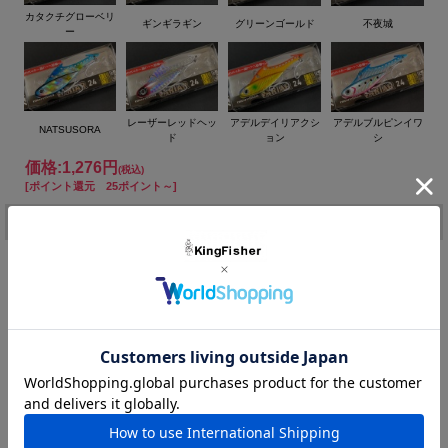
な波動を兼ね備えた新コンセプト。
カタクチグローベリ
ギンギラギン
グリーンゴールド
不夜城
ナチュラルな水切り波動で「見切られ易さ」を軽減。
ー
メタルバイブの重い引き抵抗を、背中のソフトベイト部分が「た
わむ」ことで軽減。
潮流抵抗もよりわかり易い。
あご部分に本体鉄板部をむき出しにすることで、着底感度を向
レーザーレッドヘッ
アデルデイリアクシ
アデルブルピンイワ
NATSUSORA
ド
ョン
シ
上。
ソフトベイト部分はクリアー仕上げで背ビレをイメージ。
価格:
1,276円
(税込)
ナチュラル且つコンパクトに見せることができる。
[ポイント還元 25ポイント～]
スナップの取り外しがし易い楕円スイベルアイ。
注文
山内勝己テスター監修。
●サイズ ： 75mm ●標準自重 ： 24g ●潜行レンジ ： 約50cm
カラー：
～∞ ●タイプ ： シンキング
●アクション ： ソフト波動バイブレーション
在庫:
－
購入数：
個