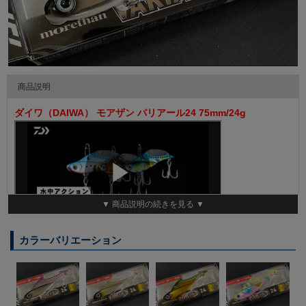
商品説明
ダイワ（DAIWA） モアザン バリアール24 75mm/24g
▼ 商品説明の続きを見る ▼
こんなテッパン見たこと無い！新発想「メタルバイブ×ソフトベ
カラーバリエーション
イト」がコンセプト。
ナチュラル波動を発するハイブリッド鉄板バイブ。
エラストマーフィン（背びれ）搭載のメタルバイブ（PAT.P）。
メタルバイブの飛距離、沈み、感度とソフトベイトのナチュラル