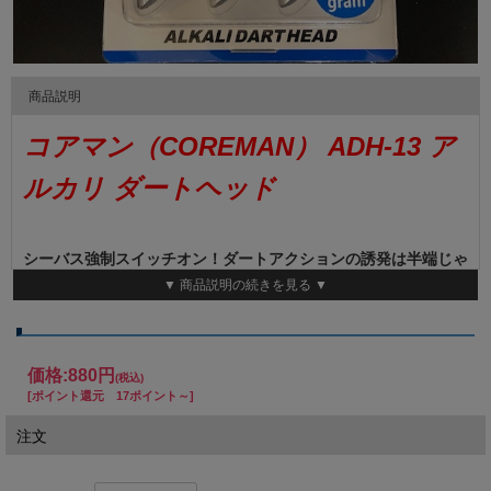
商品説明
コアマン（COREMAN） ADH-13 ア
ルカリ ダートヘッド
シーバス強制スイッチオン！ダートアクションの誘発は半端じゃ
ない！
▼ 商品説明の続きを見る ▼
■機能・FEATURE■
シーバスデイゲームの最前線で、高い釣果を出し続けているコア
マンワーム「アルカリ」を使ったダートテクニックに完全対応す
価格:
880円
るスペシャルジグヘッド。
(税込)
[ポイント還元 17ポイント～]
計算され尽くしたヘッドデザインがアルカリにジャストマッチ。
軽いチカラでもジグヘッドリグを水中で大きく左右にダートさせ
注文
ることが出来ます。
レンジをガッチリキープする能力を有していながら、シャクリ抵