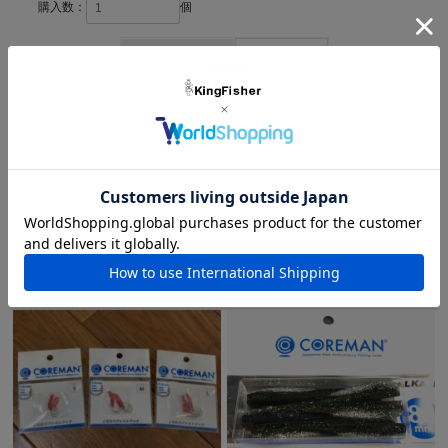
抗が少ないのが特徴。
購入数：
個
これは長時間のゲームでも疲労が少なく、大きなアドバンテージ
になります。
在庫
11個
スレたシーバスに強制的にスイッチを入れることの出来るこのメ
ソッドが、新しいワールドを拓きます。
アルカリダートの圧倒的パフォーマンス。
間違いないです。
※ フックは、こだわりのコアマンオリジナル、CJIG-TF #1/0
(HOOKLABO特注）極低摩擦係数フッ素樹脂コートです。
友達にメールですすめる
■ LURE SPEC ■
コアマンオリジナル
CJIG-TF #1/0 (HOOKLABO特注）
【ジグヘッド入り数 ： 3個】
この商品を購入した人は他にこの商品も購入しています