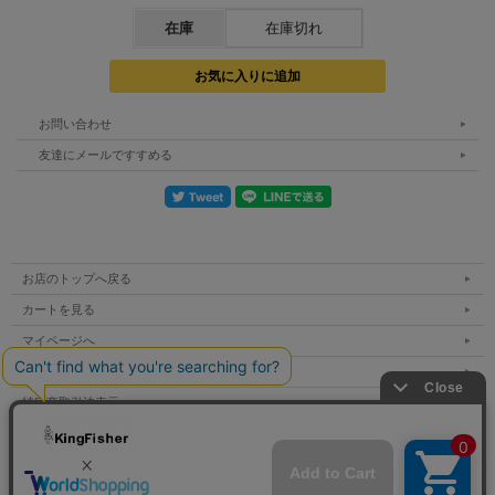
在庫
在庫切れ
お問い合わせ
友達にメールですすめる
◆長さ ： 全長:3065mm ◆継数:2pcs(印籠継) ◆
仕舞寸法:1564mm ◆自重:166g
◆Line Pe0.6～Pe1.5号 ◆Lure 6～40g
お店のトップへ戻る
◆Carbon 99.6%
◆ジョイント ： 印籠継 ◆ガイド:SiC-Sチタンフレー
カートを見る
ムKガイド+SiCチタンフレームRVガイド仕様(Fuji)
マイページへ
◆リールシート:DPS18(Fuji) ◆グリップ寸
ご利用案内
法:a.435mm / b.560mm
特定商取引法表示
※a.リール装着時のフット位置からグリップエンドま
での長さ / b.ハンドル全長
個人情報の取扱い
サイトマップ
●ターゲット:フラットフィッシュ・シーバス・ヒラス
お問い合わせ