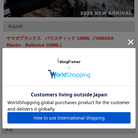
商品説明
ヤマガブランクス バリスティック 100ML（YAMAGA
Blanks Ballistick 100ML）
タフな状況を、イメージ通りの繊細かつ戦略的なアプローチで打
破する、喰わせ特化のサーフフィネスモデル。
広大なサーフにおいて、人的プレッシャーや小型ベイトパターン
など、タフな状況を攻略するためのMLクラス・サーフモデル。
シリーズならではの高反発ブランクは、10ftというレングスを感
▼ 商品説明の続きを見る ▼
じさせない軽快なキャストフィールと優れた遠投性能を実現。
軽量プラグやジグヘッド＋ワームを用いたフィネス攻略に高い操
『
ヤマガブランクスホームページはこちら
』
作性を発揮し、地形や潮圧の変化を感じ取りながら、繊細かつ戦
略的なアプローチで喰わせの展開を生み出します。
価格:
59,840円
(税込)
[ポイント還元 1,196ポイント～]
注文