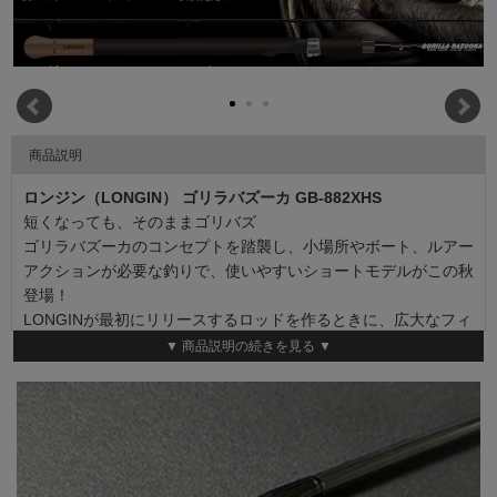
商品説明
ロンジン（LONGIN） ゴリラバズーカ GB-882XHS
短くなっても、そのままゴリバズ
ゴリラバズーカのコンセプトを踏襲し、小場所やボート、ルアー
アクションが必要な釣りで、使いやすいショートモデルがこの秋
登場！
LONGINが最初にリリースするロッドを作るときに、広大なフィ
ールドや巻きの釣りにおいて絶対に必要だと感じたのが9.6ftとい
▼ 商品説明の続きを見る ▼
う長さ。飛距離を最大限保ちながら1日中振り抜ける長さと、大
型魚とのファイト時に全体で曲がって追従する力を追求した末に
生まれたのがゴリラバズーカGB-962XHSでした。
しかし、9.6ftという物理的な長さからくる問題点も感じていまし
た。それは小場所やボート、ストラクチャー打ちや明暗、ジャー
キング、細かいロッド操作等々、釣り場や釣り方によっては9.6ft