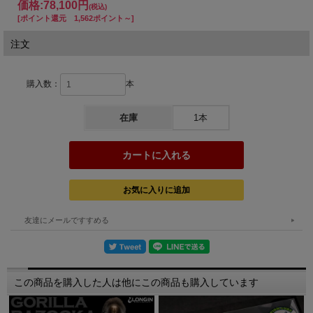
価格:
78,100円
(税込)
[ポイント還元 1,562ポイント～]
よろしくお願いします。
注文
※不安定な世界情勢の影響を受け、やむを得ず遅延が生じる可能
購入数：
本
性がございます。何卒ご容赦ください。
※入荷予定時期は2026年05月19日現在、メーカー発表になりま
在庫
1本
す。
商品パーツの納期により入荷時期は前後する可能性がございま
す。
またメーカー発表による入荷時期の変更がありました際は随時こ
のページにて更新致します。
友達にメールですすめる
ご予約
この商品は
となります。
この商品を購入した人は他にこの商品も購入しています