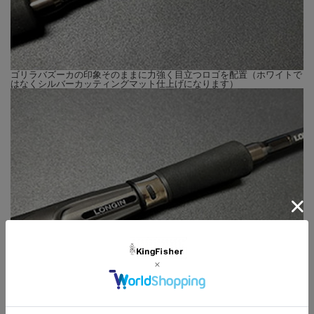
※飛距離、追従性においては長さのある962XHSが勝ります。
ゴリラバズーカの印象そのままに力強く目立つロゴを配置（ホワイトで
はなくシルバーカッティングマット仕上げになります）
Length : 8ft8inch
重量：176g
Lure : Max100g
大型ヘビーウェイトルアーを投げる際にグリップを強く握ったときにア
ップロックタイプだとリールシートが緩むことがあるため、リールシー
Line : Max PE3