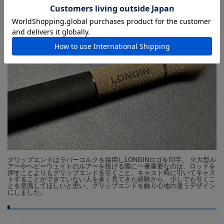
トには緩む心配がいらないダウンロックシステムを採用。中央に
Guide : Fuji チタンフレームT-RVSG20H+ステンレス SIC
LONGINロゴ入りアルミシートを装着しました。
Joint : 印籠継ぎ
Reel Seat : Down Lock
2026年10月下旬頃入荷予定
です。
グリップエンドはラバーコルクを採用しLONGINロゴを印字。 ※大型ル
アーやヘビーウェイトのルアーを投げる際に一番重要なのは、ロッドを
恐れ入りますが、暫くお待
押すことよりもグリップエンドを引くこと。キャスト時に引いてキャス
トすることができていない人を多く見てきた経験から、少しでも引くこ
とを意識してほしいと思い、グリップエンドを触り心地の違うデザイン
にしました。
ちいただくよう