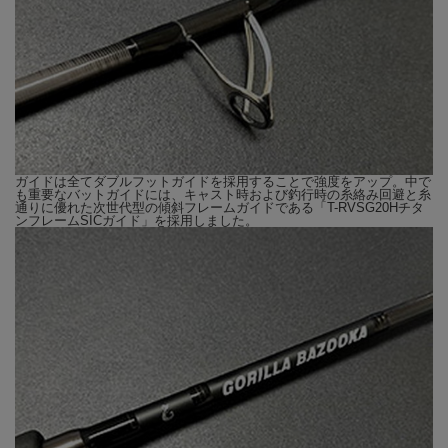
では長すぎることもある……ということ。
そういったシチュエーションで、自分達が本当に使いやすく欲し
いと思うようなロッドも作ろうと、962XHSの開発が始まった半
年後から作り始めたのがこのモデルです。弊社の周りにある、湾
奥アングラーには馴染みのあるフィールドと同じ、小中規模な河
川や港湾を中心にテストを繰り返しました。
その結果、ルアーウエイト100gMax・下限10g前後というゴリラ
バズーカのコンセプトをそのままに、8.8ftという長さでありなが
ガイドは全てダブルフットガイドを採用することで強度をアップ。中で
ら962XHSのようなフィーリングを可能にした882XHSが完成し
も重要なバットガイドには、キャスト時および釣行時の糸絡み回避と糸
通りに優れた次世代型の傾斜フレームガイドである「T-RVSG20Hチタ
ました。
ンフレームSICガイド」を採用しました。
882XHSはベリーからティップに少し張りを持たせて反発力をプ
ラスすることで、ストラクチャーや明暗等でのピン打ち時のアキ
ュラシーを高め、小型バイブのリフト＆フォールやシンペン等の
繊細な釣り、トップウォーターやミノーでの操作性を重視したセ
ッティング。また、ディープウェーディングやテイクバックが取
れないようなシチュエーションでも飛距離を殺さずに振り抜ける
長さとなっています。
ゴリラバズーカのコンセプトであるルアーの対応力だけでなく、
フィールドやシチュエーションに対しても適応するロッド、それ
が「GB-882XHS」です。