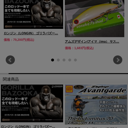
●入荷時期はメーカー発表によるもので、入荷時期は多少前後する場
合がございます。
●他の商品との
同梱
はご相談下さい。
●商品が入荷次第、お客様に連絡し配達日時確認後の発送となりま
す。
ロンジン（LONGIN） ゴリラバズー…
●お支払方法に銀行振込をご選択頂きましたお客様は、
入金確認後の
価格：79,200円(税込)
アムズデザイン/アイマ（ima） サス…
発送
となります。
価格：1,683円(税込)
●クレジット決済は
ご予約を頂いた日
に決済を行います。
キャンセル
●ご予約商品の
は不可とさせて頂きます。
ご不明な点等御座いましたら御気軽にお問い合わせ下さい。
関連商品
※表記されている在庫は
ご予約可能数です！！
ロンジン（LONGIN） ゴリラバズー…