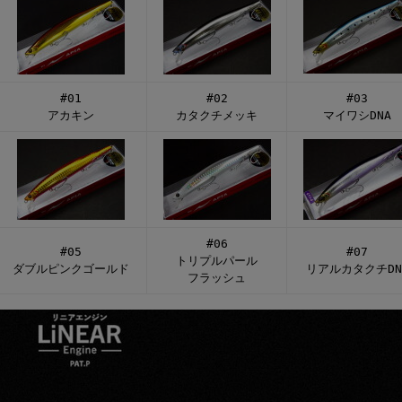
#01
#02
#03
アカキン
カタクチメッキ
マイワシDNA
#06
#05
#07
トリプルパール
ダブルピンクゴールド
リアルカタクチDN
フラッシュ