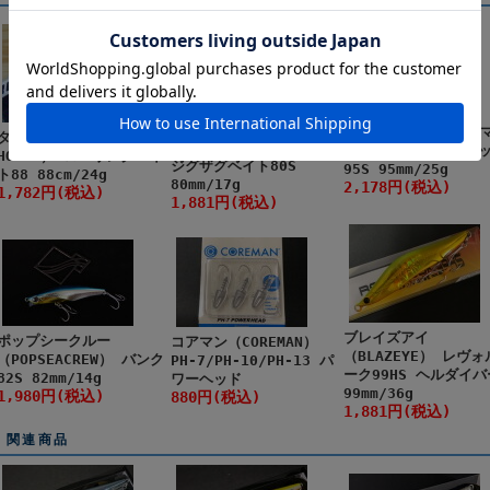
ポジドライブガレージ
アムズデザイン/アイ
タックルハウス（TACKLE
（POZIDRIVEgarage）
（ima） ハニートラ
HOUSE） ローリングベイ
ジグザグベイト80S
95S 95mm/25g
ト88 88cm/24g
80mm/17g
2,178円(税込)
1,782円(税込)
1,881円(税込)
ブレイズアイ
ポップシークルー
コアマン（COREMAN）
（BLAZEYE） レヴォ
（POPSEACREW） バンク
PH-7/PH-10/PH-13 パ
ーク99HS ヘルダイバ
82S 82mm/14g
ワーヘッド
99mm/36g
1,980円(税込)
880円(税込)
1,881円(税込)
関連商品