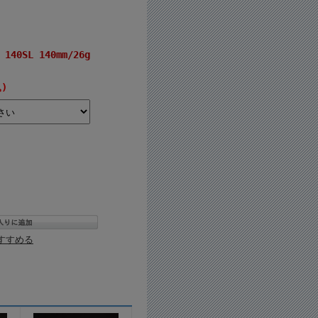
40SL 140mm/26g
込)
すすめる