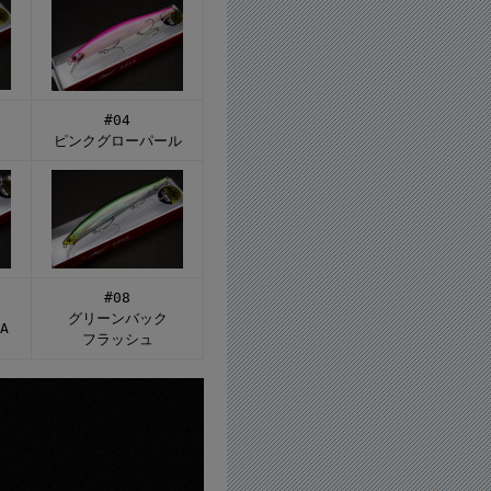
#04
ピンクグローパール
#08
グリーンバック
A
フラッシュ