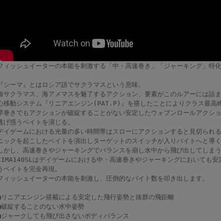
フィッシュイーターの本能を刺激する「中・高速巻き」「ジャーキング」特
『シーマ』とはロシア語でサクラマスという意味。
海サクラマス、海アメマスを魅了するアクション、要素がこのルアーには詰
心移動システム『リニアエンジン(PAT.P)』を搭したことによりクラス最高
早巻きでもアクションが破綻することがない安定したウォブンロールアクシ
逃げ惑うベイトを演じる。
デイゲームにおける光量の多い時間帯はスローにアクションすると見切られ
ニックを起こしたベイトを演出しターゲットのスイッチが入りバイトへと導
しかし、高速巻きやジャーキングでバランスを崩し水中から飛び出してしま
CIMA140SLはデイゲームにおける中・高速巻きやジャーキングにおいても
うベイトを完全再現。
フィッシュイーターの本能を刺激し、圧倒的なバイト数を叩き出します。
■リニアエンジン搭載による安定した飛行姿勢と抜群の飛距離
■破綻することのない水中姿勢
■ジャークしても飛び出さないボディバランス