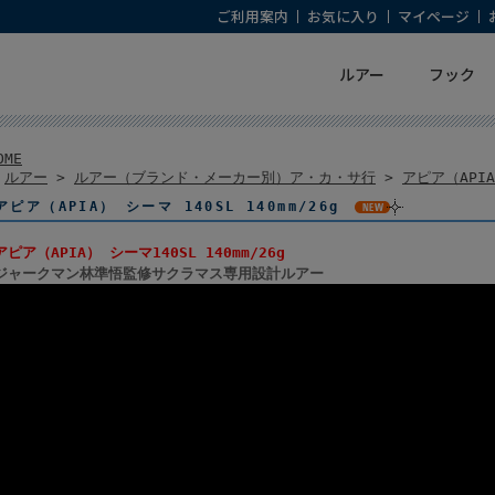
ご利用案内
お気に入り
マイページ
ルアー
フック
OME
>
ルアー
>
ルアー（ブランド・メーカー別）ア・カ・サ行
>
アピア（API
アピア（APIA） シーマ 140SL 140mm/26g
アピア（APIA） シーマ140SL 140mm/26g
ジャークマン林準悟監修サクラマス専用設計ルアー