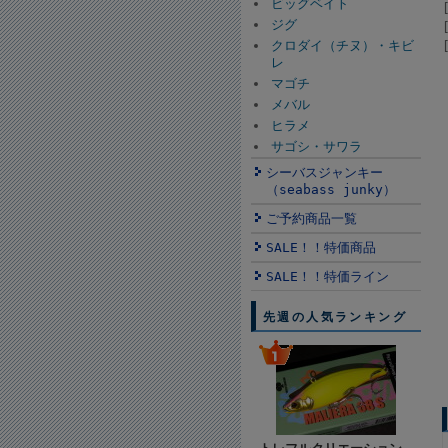
ビッグベイト
ジグ
クロダイ（チヌ）・キビ
レ
マゴチ
メバル
ヒラメ
サゴシ・サワラ
シーバスジャンキー
（seabass junky）
ご予約商品一覧
SALE！！特価商品
SALE！！特価ライン
先週の人気ランキング