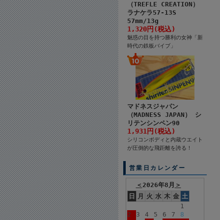
（TREFLE CREATION）
ラナケラ57-13S
57mm/13g
1,320円(税込)
魅惑の目を持つ勝利の女神「新
時代の鉄板バイブ」
マドネスジャパン
（MADNESS JAPAN） シ
リテンシンペン90
1,931円(税込)
シリコンボディと内蔵ウエイト
が圧倒的な飛距離を誇る！
営業日カレンダー
＜
2026年8月
＞
日
月
火
水
木
金
土
1
2
3
4
5
6
7
8