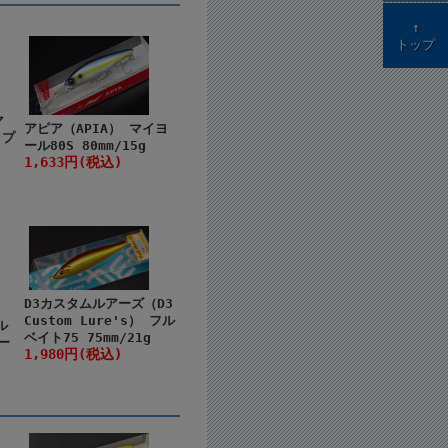
↑
トップ
マ
アピア（APIA） マイヨ
ップ
ール80S 80mm/15g
1,633円(税込)
D3カスタムルアーズ（D3
Custom Lure's） フル
ル
ベイト75 75mm/21g
ー
1,980円(税込)