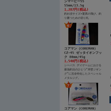
ンマービー55
55mm/13.5g
1,287円(税込)
釣れ頃サイズ×驚異の飛び。釣
り勝つための切り札
コアマン（COREMAN）
CZ-45 ゼッタイオンフッ
ク 80mm/45g
1,540円(税込)
シーバス デイゲームにおける
最強釣法のひとつ“岸壁ジギン
グ”に完全特化したスペシャル
メタルジグ。
コアマン（COREMAN）