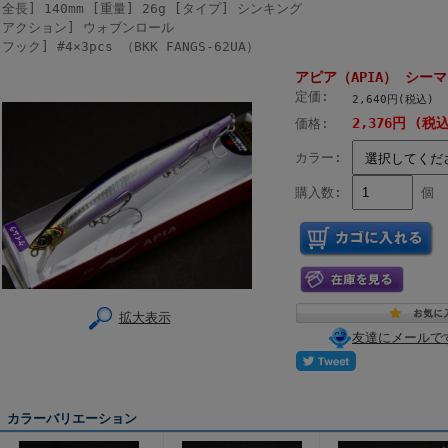
[全長] 140mm [重量] 26g [タイプ] シンキング
[アクション] ウォブンロール
[フック] #4×3pcs （BKK FANGS-62UA）
アピア（APIA） シーマ 1
定価:
2,640円(税込)
2,376円 (税
価格:
カラー:
購入数:
個
拡大表示
友達にメールで
カラーバリエーション