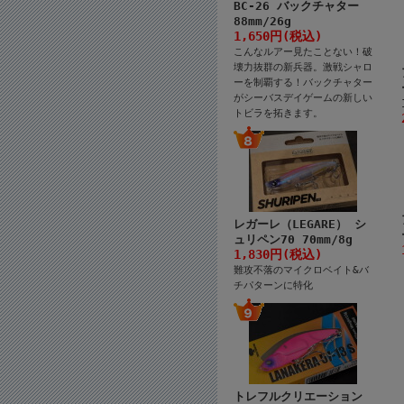
BC-26 バックチャター
88mm/26g
1,650円(税込)
こんなルアー見たことない！破
壊力抜群の新兵器。激戦シャロ
ーを制覇する！バックチャター
がシーバスデイゲームの新しい
トビラを拓きます。
レガーレ（LEGARE） シ
ュリペン70 70mm/8g
1,830円(税込)
難攻不落のマイクロベイト&バ
チパターンに特化
トレフルクリエーション