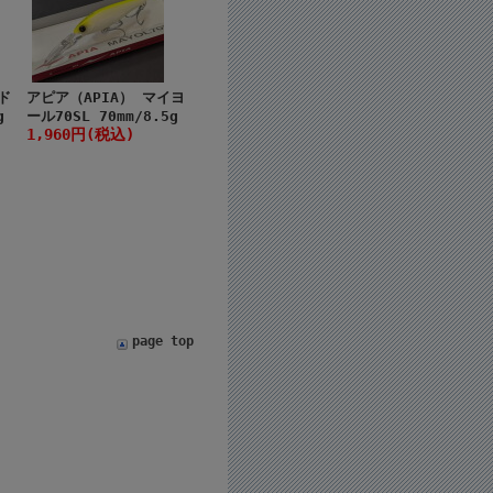
ド
アピア（APIA） マイヨ
g
ール70SL 70mm/8.5g
1,960円(税込)
page top