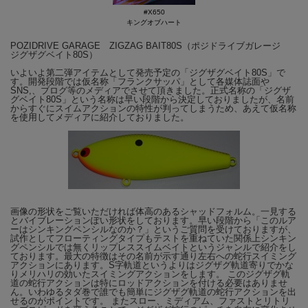
れた場合
#X650
キングオブハート
POZIDRIVE GARAGE ZIGZAG BAIT80S（ポジドライブガレージ
並びに、同一人物・アドレス等が
ジグザグベイト80S）
いよいよ第二弾アイテムとして発売予定の「ジグザグベイト80S」で
す。開発段階では仮名称「フランクサッパ」として各媒体誌面や
SNS,、ブログ等のメディアでさせて頂きました。正式名称の「ジグザ
グベイト80S」という名称は早い段階から決定しておりましたが、名前
一致と判断された場合
からすぐにスイムアクションの特性が判ってしまうため、あえて仮名称
を使用してメディアに紹介しておりました。
誠に勝手ながらキャンセルとさせて
いただきます。
画像の形状をご覧いただければ体高のあるシャッドフォルム。一見する
とバイブレーションぽい形状をしております。早い段階から「このルア
ーはシンキングペンシルなのか？」というご質問を受けておりますが、
試作としてフローティングタイプもテストを重ねていた関係上シンキン
グペンシルでは無くリップレススイムベイトというジャンルで紹介をし
ております。最大の特徴はその名前が示す通り左右への蛇行スイミング
アクションにあります。S字軌道というよりはジグザグ軌道寄りでかな
ポジドライブガレージ ジグザグベイト80S キ
りメリハリの効いたスイミングアクションをします。 このジグザグ軌
道の蛇行アクションは特にロッドアクションを付ける必要はありませ
ングオブハート
ん。いわゆるタダ巻で誰でも簡単にジグザグ軌道の蛇行アクションを出
せるのがポイントです。 またスロー、ミディアム、ファストとリトリ