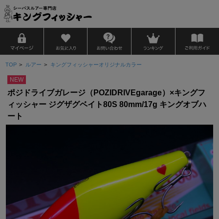
TOP
>
ルアー
>
キングフィッシャーオリジナルカラー
NEW
ポジドライブガレージ（POZIDRIVEgarage）×キングフ
ィッシャー ジグザグベイト80S 80mm/17g キングオブハ
ート