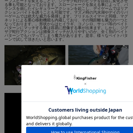
ーブスピードを変えることで、ジグザグ蛇行のピッチを自在に変化させ
ただ巻くだけでZIGZAGアクションを発生！低速・中速・高速と
る事も可能となっております。スロージャークを加える事によって、バ
ランスを崩したイレギュラーアクションを起こし、デイゲームではリア
リトリーブスピードによって段階的にZIGZAG軌道が変調。基本
クションバイトを誘うことも可能です。マズメ時の汽水湖やデイのリバ
ーゲームでは絶大な威力を発揮します。フリドルスイマーと同様、マグ
的なリトリーブでの使用～デイゲームや止水域で効果抜群のスロ
ネットによる重心移動機能も内蔵しており、その飛距離も魅力の一つと
なっております、。形状からはヒイラギ、コノシロ、サッパ等のベイト
ージャークやストップ＆ゴーを加えれば、より多彩なアピール効
パターンにマッチする事は容易に想像する事が出来ます。しかし、ジグ
果を生む。昼夜・流れの有無・・ベイト量など、その日その場に
ザグ蛇行アクションは捕食スイッチが入りやすいのか、全く別のベイト
パターンでもハマってしまう魔力があります。是非、様々なベイトパタ
合ったリトリーブスピードや操作の組合せを見つけるのが使い方
ーンで試して頂きたいと思います。
のコツ。
【ジグザグベイト 80S】
■サイズ ： 80mm ■ウエイト ： 17g ■タイプ ： シンキング ■
レンジ ： 20～60cm HOOK #4