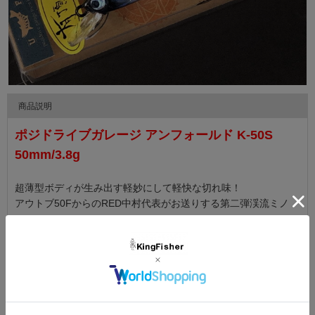
商品説明
ポジドライブガレージ アンフォールド K-50S
50mm/3.8g
超薄型ボディが生み出す軽妙にして軽快な切れ味！
アウトブ50FからのRED中村代表がお送りする第二弾渓流ミノ
ー！
▼ 商品説明の続きを見る ▼
【K-50S】
■サイズ ： 50mm ■ウエイト ： 3.8g ■タイプ ： シンキング
カラーバリエーション
■フック ： #12 ■リング ： #1