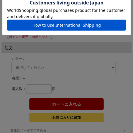
X706
X707
有頂天ヤマメ
有頂天裏ヤマメ
価格:
1,485円
(税込)
[ポイント還元 29ポイント～]
注文
カラー：
在庫:
－
購入数：
個
友達にメールですすめる