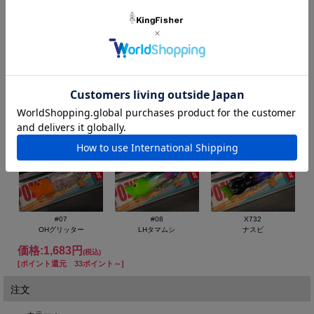
ポジドライブガレージ（POZIDRIVEgarage） BBダック 60
#01
#02
#03
RHクラシック
ブルーシャッド
ベイビーカルガモ
60mm/6.6g
能あるアヒルは爪隠す⁈
水絡の良いひょうたん型ボディと、意図的に抵抗となるダックビ
ルカップを備えたポッパーの登場です。
移動距離を抑えたスローテンポなテーブルターンでは、ポップ音
#04
#05
#06
と泡で誘い、点での食わせを得意とします。
ヒヨコ
CHモヒート
スパークルクラウン
操り方のコツを掴めば、小粒な見た目を裏切るスプラッシュで、
広範囲へのアピールも可能となっています。
【SPEC】
Size：60mm
Weight：6.6g
#07
#08
X732
Type：topwater
OHグリッター
LHタマムシ
ナスビ
Hook：#8×2
価格:
1,683円
(税込)
Ring：#2
[ポイント還元 33ポイント～]
Made in Japan
注文