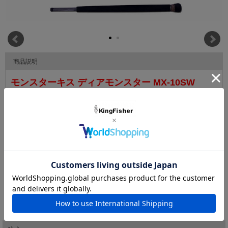
商品説明
モンスターキス ディアモンスター MX-10SW
最長モデル「MX-10SW」に求めたのは、“長さ”が
もたらす純粋な遠投性能と、足場の高さなど諸問
題を解消するショア適性。
リスクを軽視せず、「1歩下がれる強さ」をスローガンに新設計
したMXシリーズ共通径まで5pcのNEWブランクス（うち最強パ
▼ 商品説明の続きを見る ▼
ワー）は、分割2pcグリップと合わせトータル7pc（50cm仕舞
寸）となり、そこにオールダブルフットダブルラッピングセッテ
『
モンスターキスHPはこちら
』
ィング、セクション端へのガイド配置など、「Dear Monster」
としてブレ無い設計思想を全搭載。PE2号を基準に、1号程度か
価格:
68,200円
(税込)
ら最大3号までを想定しました。
[ポイント還元 1,364ポイント～]
60gのジグが軽く100mを超えて飛んでいく……磯やサーフとい
った海域のみならず、大陸の大河本流等のこれまでアンタッチャ