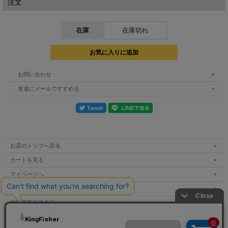
注文
ブルだった淡水域含め、モバイルロッドの適応領域を大きく拡張
します。
在庫
在庫切れ
仕舞50cm、7pc並継構造という、モバイルロッド史上おそらく
前例のないスペックは、オールインバックパックのコンパクト＆
アクティブなアプローチを可能にし、両手フリーによる遠泳・ク
ライミング等を可能にして、これまで安全面から諦めていた“不
お問い合わせ
可能”を過去の話に変えていくでしょう。
なお「MX-6SW／8SW／10SW」は、そのリアクリップ長を5cm
友達にメールですすめる
違いでシステマチックに設計し、「3本で“海旅”をカバーする」
をコンセプトに、レングス、パワーバランスを精査しました。
入念な準備・手配が必要となるマグロ、GT、ヒラマサ（いわゆ
る“国内BIG-3” ）および同等パワーを持つ超大型魚に関しては
「GIGAS」（MGXシリーズ）を推奨いたしますが、以下ミドル
お店のトップへ戻る
級ターゲットまでを想定した肩肘張らない“海旅”では、ショア・
カートを見る
オフショア問わず、「W」シリーズ3本の組み合わせによる臨機
マイページへ
応変な対応を目指しています。
ご利用案内
MX-10SW
Length：10’”ft
特定商取引法表示
Power：ヘビー
個人情報の取扱い
Action：レギュラーファースト