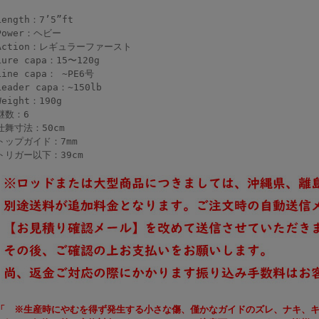
Length：7’5”ft
Power：ヘビー
Action：レギュラーファースト
Lure capa：15〜120g
Line capa： ~PE6号
Leader capa：~150lb
Weight：190g
継数：6
仕舞寸法：50cm
トップガイド：7mm
トリガー以下：39cm
「 ※生産時にやむを得ず発生する小さな傷、僅かなガイドのズレ、ナキ、