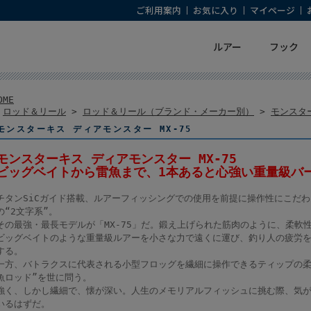
ご利用案内
お気に入り
マイページ
ルアー
フック
OME
>
ロッド＆リール
>
ロッド＆リール（ブランド・メーカー別）
>
モンスターキ
モンスターキス ディアモンスター MX-75
モンスターキス ディアモンスター MX-75
ビッグベイトから雷魚まで、1本あると心強い重量級バ
チタンSiCガイド搭載、ルアーフィッシングでの使用を前提に操作性にこだわ
の“2文字系”。
その最強・最長モデルが「MX-75」だ。鍛え上げられた筋肉のように、柔軟
ビッグベイトのような重量級ルアーを小さな力で遠くに運び、釣り人の疲労
する。
一方、バトラクスに代表される小型フロッグを繊細に操作できるティップの柔
魚ロッド”を世に問う。
強く、しかし繊細で、懐が深い。人生のメモリアルフィッシュに挑む際、気がつ
いるはずだ。