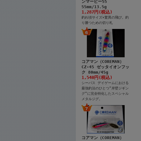
ンマービー55
55mm/13.5g
1,287円(税込)
釣れ頃サイズ×驚異の飛び。釣
り勝つための切り札
コアマン（COREMAN）
CZ-45 ゼッタイオンフッ
ク 80mm/45g
1,540円(税込)
シーバス デイゲームにおける
最強釣法のひとつ“岸壁ジギン
グ”に完全特化したスペシャル
メタルジグ。
コアマン（COREMAN）