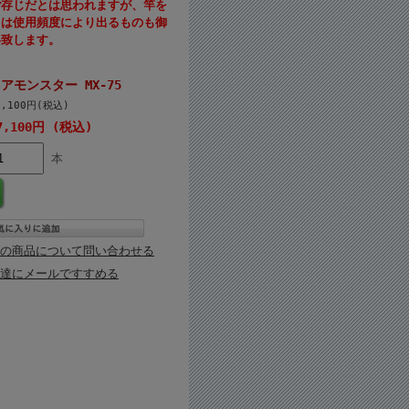
ご存じだとは思われますが、竿を
クは使用頻度により出るものも御
い致します。
モンスター MX-75
7,100円(税込)
7,100円 (税込)
本
の商品について問い合わせる
達にメールですすめる