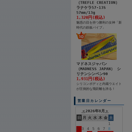
（TREFLE CREATION）
ラナケラ57-13S
57mm/13g
1,320円(税込)
魅惑の目を持つ勝利の女神「新
時代の鉄板バイブ」
マドネスジャパン
（MADNESS JAPAN） シ
リテンシンペン90
1,931円(税込)
シリコンボディと内蔵ウエイト
が圧倒的な飛距離を誇る！
営業日カレンダー
＜
2026年8月
＞
日
月
火
水
木
金
土
1
2
3
4
5
6
7
8