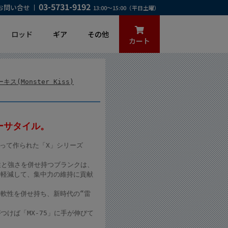
03-5731-9192
お問い合せ
13:00～15:00（平日土曜）
ロッド
ギア
その他
カート
ス(Monster Kiss)
ーサタイル。
って作られた「X」シリーズ
性と強さを併せ持つブランクは、
を軽減して、集中力の維持に貢献
軟性を併せ持ち、新時代の“雷
けば「MX-75」に手が伸びて