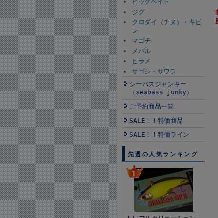
ビッグベイト
ジグ
クロダイ（チヌ）・キビ
レ
マゴチ
メバル
ヒラメ
サゴシ・サワラ
シーバスジャンキー
（seabass junky）
ご予約商品一覧
SALE！！特価商品
SALE！！特価ライン
先週の人気ランキング