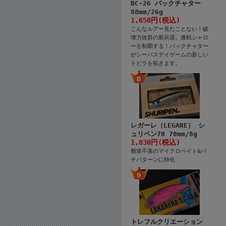
BC-26 バックチャター
88mm/26g
1,650円(税込)
こんなルアー見たことない！破
壊力抜群の新兵器。激戦シャロ
ーを制覇する！バックチャター
がシーバスデイゲームの新しい
トビラを拓きます。
レガーレ（LEGARE） シ
ュリペン70 70mm/8g
1,830円(税込)
難攻不落のマイクロベイト&バ
チパターンに特化
トレフルクリエーション