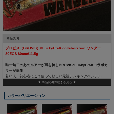
商品説明
ブロビス（BROVIS）×LuckyCraft collaboration ワンダー
80EGS 80mm/11.5g
唯一無二のあのルアーが満を持しBROVIS×LuckyCraftコラボカ
ラーが誕生
若い人、初心者にこそ使って欲しい元祖シンキングペンシル
バチ抜け用と思ってる人が多いかも知れません。
▼ 商品説明の続きを見る ▼
当時、ルアーのリップを削ってバチ抜けパターンで狙ってたりし
てた人はなおさら、当時のワンダーの登場はシンキングペンシル
カラーバリエーション
の中では革新的存在と言えました。
しかし実は、バチ抜けよりベイトパターンでシーバスを数多く仕
留めていたので、僕らにとってはバチ抜け用ルアーのイメージは