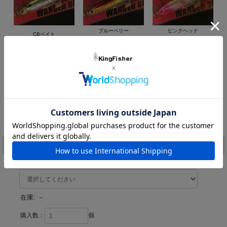
無い。
ベイトパターンで釣れているしかもデイゲーム
実際、現在進行形で釣れている島根境水道のデイゲーム、トウゴ
ブルーベリー
ピンクヘッド
CBベイト
ロウイワシやサッパ、マイクロベイトにボイルするシーバスに、
レッドゴールド
CBクリア
ワンダー80を使っているアングラーはとても多い。
ジグやメタルバイブでは狙えないレンジ、それでは食わないボイ
ルやスレたシーバスでも食わす事ができる。
とにかく、ベイトパターンで超一軍として使え、バチ抜けでも釣
れる。
Cクリア
CBクリア
ピンクヘッド
その認識で間違いないルアーが【ワンダー80】なのです。
オレンジベリー
ホワイトベリー
マッドチャート
使った事がない若い人も、是非覚えておいてください。
価格:
1,861円
(税込)
◆size ： 全長 80mm 11.5g
[ポイント還元 37ポイント～]
注文
カラー：
在庫:
－
購入数：
個