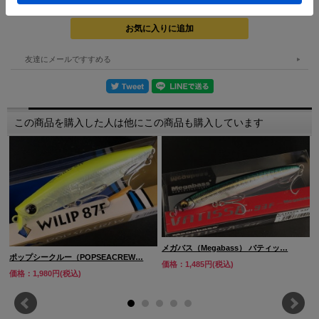
全長 ： 71mm
重量 : 6.4g
フック : #8
リング : ＃2
友達にメールですすめる
タイプ ： フローティング
アクション ： スローピッチゆらぎ
レンジ ： 0 -10cm
この商品を購入した人は他にこの商品も購入しています
メガバス（Megabass） バティッ…
ポップシークルー（POPSEACREW…
価格：1,485円(税込)
価格：1,980円(税込)