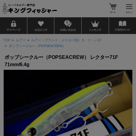
TOP
>
ルアー
>
ルアー（ブランド・メーカー別）タ・ナ・ハ行
>
ポップシークル―（POPSEACREW）
ポップシークルー（POPSEACREW） レクター71F
71mm/6.4g