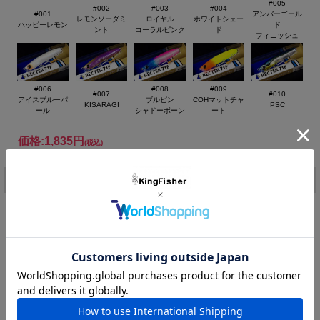
#005
#002
#003
#004
#001
アンバーゴール
レモンソーダミ
ロイヤル
ホワイトシェー
ハッピーレモン
ド
ント
コーラルピンク
ド
フィニッシュ
抜群の飛距離と極浅レンジ設定でどんなシャローも攻略可能！
水の抵抗や水流変化を捉えやすいショートリップを搭載したよう
#006
#008
#009
なヘッド形状！
#007
#010
アイスブルーパ
ブルピン
COHマットチャ
KISARAGI
PSC
超スローピッチゆらぎアクションで浮遊系ベイトを狙うシーバス
ール
シャドーボーン
ート
に対応！
細身のリップレスフローティングミノー「RECTER」がギュ！
価格:
1,835円
(税込)
っと小さくなって登場!小型ながら抜群の飛距離で広範囲と水面
[ポイント還元 36ポイント～]
直下を攻略。
注文
RECTERならではの水面直下で発生する「スローピッチゆらぎ
アクション」と絶妙な浮遊感でスピードの遅いベイトを捕食する
カラー：
シーバスを魅了します。
水面で波に揉まれながらゆらぐ瀕死のベイトを演出する使い方
や、水面に浮ききらないベイトを捕食しているシーバスにも効果
在庫:
－
的。流れの速いところから遅いところに入った時や、リトリーブ
購入数：
個
スピードを緩めた瞬間に水面直下でより大きく発生する「ゆらぎ
アクション」がバイトを誘発します。