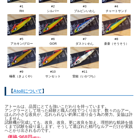
【GJ タラッサ5つの特徴】
#1
#2
#3
#4
RH
シルバー
ブルピンいわし
チャートサンド
■ストラクチャー直近を叩けるブレないフォール。
■良型やスレた魚にも口を使わせる高速イレギュラーフォール。
■ミノーが平打ちするような綺麗な巻き上げアクション。
■重すぎず、軽すぎない丁度良い巻き心地。
#5
#6
#7
#8
■ディープエリアの岸ジギやボートジギングに最適。
アカキン/グロー
GOR
ダストいわし
蒼蒼（そうそう）
バーティカルジグ『GJ タラッサ』のタイトかつコース変更を誘
発するフォールは、狙ったストラクチャー直近のボトムを取り安
く、護岸のキワやストラクチャー回りで旋回するベイトをリアル
#9
#10
#11
に演出します。 スピード感あるフォールは良型やスレたシーバ
極夜（きょくや）
サンセット
雷鎚（いかづち）
スのリアクションを誘い、巻き上げアクションは一転してミノー
が平打ちするような魅力的な泳ぎでアピールします。 それぞれ
【
Atollについて
】
が全く違う視点からアプローチする「フォール」＆「巻き上げア
クション」により、様々なタイプの魚にも口を使わせます。
アトールは、品質にとても強いこだわりを持っています。
【推奨タックル】
アングラーとして培った経験と職人の技でつくり出す、数々のルアー。
・ロッド：各メーカーから出ている岸ジグ用ロッド
ほんの小さな改良が、忘れられない釣果に巡り会う為の努力。妥協は許
しません。
・リール：SHIMANO ALDEBARAN Mg（ローギア）、DAIWA
試験機が完成しても、改良、改良。更に改良を加え、理想的な航跡を描
くまで試験を繰り返します。そうして選ばれた精巧なルアーだけが実践
TATULA
へとかり出されるのです。
・ライン：フロロカーボン 10-12LB（2.5-3号）
価格:
968円
(税込)