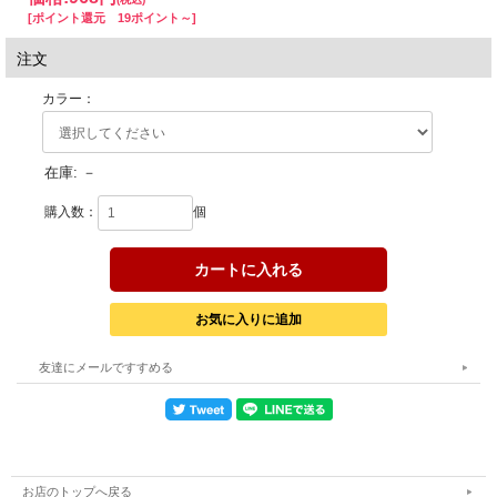
[ポイント還元 19ポイント～]
◆ウエイト：30g
注文
◆サイズ：65mm
カラー：
在庫:
－
購入数：
個
友達にメールですすめる
お店のトップへ戻る