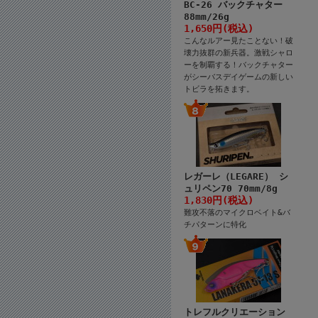
BC-26 バックチャター
88mm/26g
1,650円(税込)
こんなルアー見たことない！破
壊力抜群の新兵器。激戦シャロ
ーを制覇する！バックチャター
がシーバスデイゲームの新しい
トビラを拓きます。
レガーレ（LEGARE） シ
ュリペン70 70mm/8g
1,830円(税込)
難攻不落のマイクロベイト&バ
チパターンに特化
トレフルクリエーション