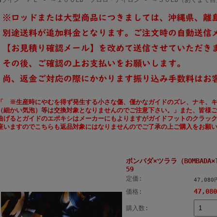
「 ※生産時にやむを得ず発生する小さな傷、僅かなガイドのズレ、ナキ、
（細かい気泡）等は交換対象となりませんのでご注意下さい。」また、皆様
曲げるとガイドのエポキシはメーカーにもよりますがガイドフットのクラッ
座いますのでこちらも返品対象にはなりませんのでご了承の上ご購入をお願
ボンバダ×ツララ（BOMBADA×
59
定価:
47,08
47,08
価格:
購入数: