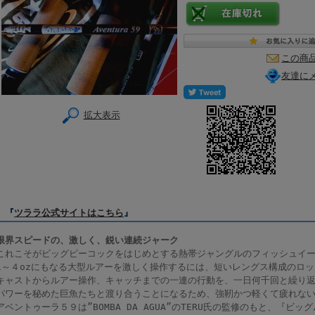
この商
友達に
拡大表示
『
ツララ公式サイトはこちら
』
限界スピードの、激しく、鋭い連続ジャーク
これこそがビッグピーコックをはじめとする熱帯ジャングルのフィッシュイ
1～４ozにもなる大型ルアーを激しく操作するには、短いレングス構成のロ
キャストからルアー操作、キャッチまでの一連の行動を、一日何千回と繰り返
パワーを秘めた巨魚たちと渡り合うことになるため、強靭かつ軽くて疲れな
アベントゥーラ５９は”BOMBA DA AGUA”のTERU氏の監修のもと、『ビ