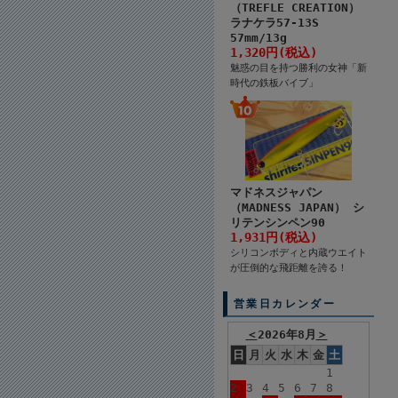
（TREFLE CREATION）
ラナケラ57-13S
57mm/13g
1,320円(税込)
魅惑の目を持つ勝利の女神「新
時代の鉄板バイブ」
マドネスジャパン
（MADNESS JAPAN） シ
リテンシンペン90
1,931円(税込)
シリコンボディと内蔵ウエイト
が圧倒的な飛距離を誇る！
営業日カレンダー
＜
2026年8月
＞
日
月
火
水
木
金
土
1
2
3
4
5
6
7
8