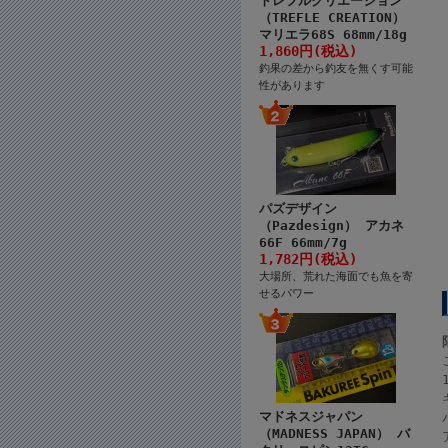
トレフルクリエーション
（TREFLE CREATION）
マリエラ68S 68mm/18g
1,860円(税込)
釣果の差から釣友を無くす可能
性があります
パズデザイン
（Pazdesign） アカネ
66F 66mm/7g
1,782円(税込)
大場所、荒れた海面でも魚を寄
せるパワー
マドネスジャパン
（MADNESS JAPAN） バ