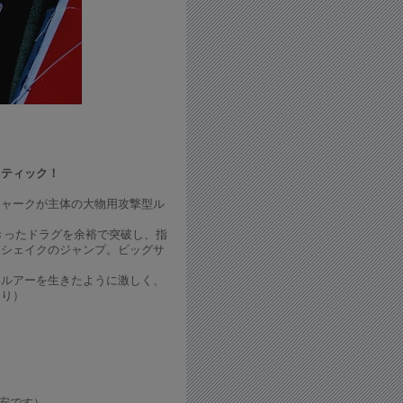
）
スティック！
ジャークが主体の大物用攻撃型ル
きったドラグを余裕で突破し、指
ドシェイクのジャンプ。ビッグサ
いルアーを生きたように激しく、
より）
目安です）