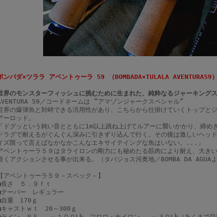
ボンバダ×ツララ アベントゥーラ 59 （BOMBADA×TULALA AVENTURA59
世界のモンスターフィッシュに挑むために生まれた、純粋なるジャーキング
AVENTURA 59／コードネームは ”アマゾンジャークスペシャル”
世界の爆弾魚と対峙できる汎用性があり、こちらから仕掛けていくトップと
アーロッド。
「ドグッという鈍い音とともに1m以上跳ね上げてルアーに襲いかかり、締め
ドラグで耐えるがぐんぐん深みに引きずり込んで行く。その後は激しいヘッ
イズ限って言えばなかなかこんなエキサイテイングな魚はいない。...」
アベントゥーラ５９はタライロンの剛力にも秘めたる筋肉により耐え、大き
軽くアクションさせる事が出来る。（タパジョス河奥地／BOMBA DA AGUA
【アベントゥーラ５９－スペック－】
■長さ ５．９ｆｔ
■テーパー レギュラー
■自重 170ｇ
■キャストｗｔ 20～300ｇ
■ライン ＰＥ - ～１００Lb フロロ・ナイロン - ～３０Lb（あくまで