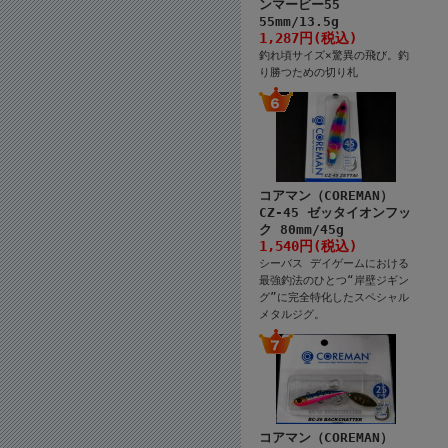
ンマービー55
55mm/13.5g
1,287円(税込)
釣れ頃サイズ×驚異の飛び。釣
り勝つための切り札
コアマン（COREMAN）
CZ-45 ゼッタイオンフッ
ク 80mm/45g
1,540円(税込)
シーバス デイゲームにおける
最強釣法のひとつ“岸壁ジギン
グ”に完全特化したスペシャル
メタルジグ。
コアマン（COREMAN）