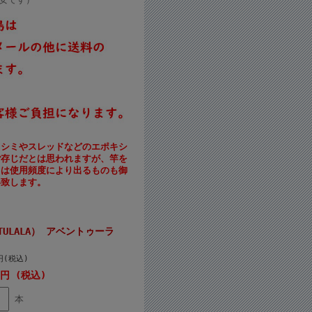
キシミやスレッドなどのエポキシ
ご存じだとは思われますが、竿を
クは使用頻度により出るものも御
い致します。
TULALA） アベントゥーラ
0円(税込)
0円 (税込)
本