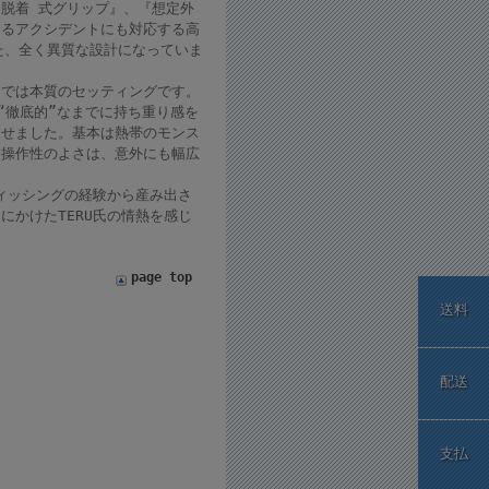
脱着 式グリップ』、『想定外
ゆるアクシデントにも対応する高
た、全く異質な設計になっていま
間では本質のセッティングです。
“徹底的”なまでに持ち重り感を
させました。基本は熱帯のモンス
る操作性のよさは、意外にも幅広
ィッシングの経験から産み出さ
ドにかけたTERU氏の情熱を感じ
page top
送料
配送
支払