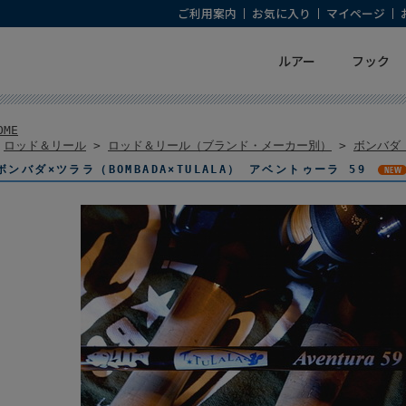
ご利用案内
お気に入り
マイページ
ルアー
フック
OME
>
ロッド＆リール
>
ロッド＆リール（ブランド・メーカー別）
>
ボンバダ（
ボンバダ×ツララ（BOMBADA×TULALA） アベントゥーラ 59