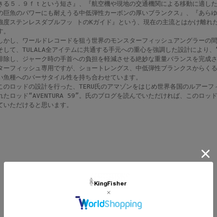
きる５．９ｆｔという短さ』、『航空機や現地の交通機関による移動に適した
の巨魚のパワーにも耐えうる中低弾性カーボンの厚いブランクス』、『あら
強度ステンレスダブルフッ トのKガイド』という、現在の主流とはかけ離れ
す。
しかし、ワールドレコードを狙う世界のモンスターフィッシュアングラーの
そして、TULALA全アイテムに共通する手元への重心を強調した設計により、
排除し、ジャーク時の手首への負担を軽減させる絶妙な重量バランスを完成
ターフィッシュ専用ですが、ショートレングス、中低弾性ブランクスからく
い魚種へのバーサタイル性を持ち合わせています。
このロッドの設計を行った、TERU氏のアマゾンをはじめ世界各国のルアーフ
れたロッド“AVENTURA 59”。氏のブログを読んでいただければ、このロッ
ていただけると思います。