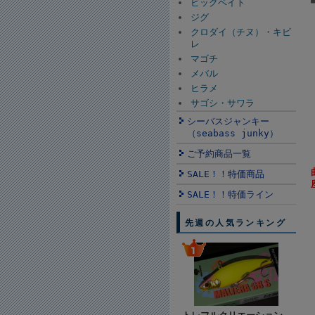
ビッグベイト
ジグ
クロダイ（チヌ）・キビ
レ
マゴチ
メバル
ヒラメ
サゴシ・サワラ
シーバスジャンキー
（seabass junky）
ご予約商品一覧
SALE！！特価商品
SALE！！特価ライン
先週の人気ランキング