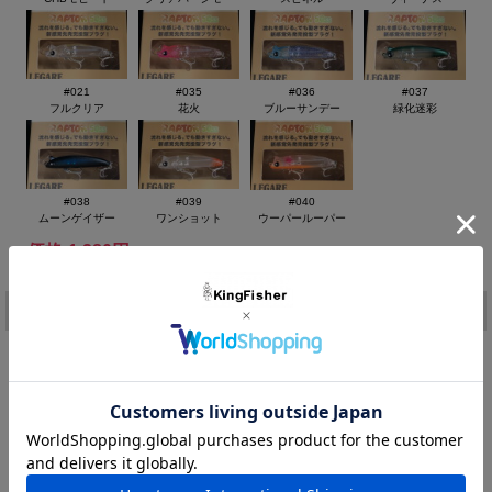
◆WEIGHT ： 2.9g タイプ ： スローシンキング フックサイ
ズ：#14 リングサイズ：#1
アクション：タイトローリング
潜行レンジ：10cm～
#021
#035
#036
#037
フルクリア
花火
ブルーサンデー
緑化迷彩
#038
#039
#040
ムーンゲイザー
ワンショット
ウーパールーパー
価格:
1,280円
(税込)
[ポイント還元 25ポイント～]
注文
カラー：
在庫:
－
購入数：
個