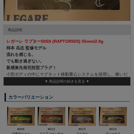
商品説明
レガーレ ラプター50SS (RAPTOR50S) 55mm/2.9g
柿本 岳志 監修モデル
流れを感じる。
でも動き過ぎない。
新感覚先発完投型プラグ！
小型ボディの中にマグネット移動重心システムを採用し、稼いだ
飛距離を十分に活用する立ち上がりの良さとロール中心の食わせ
▼ 商品説明の続きを見る ▼
のアクションを両立させてメバルプラグの決定版。
近距離を攻めるショートキャスト時はウェイト移動させずに素早
カラーバリエーション
い立ち上がりを実現。
広範囲を探るフルキャスト時はウェイトが移動することで飛距離
を稼ぎます。
遠くの流れを感じ、確実に食わせる。新感覚&キャッチ系ルア
ー！
#006
#013
#015
#016
◆LENGHT ：55mm
CHBモヒート
クリアパーシモー
スピネル
ヴィーナス