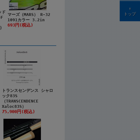
↑
ッド
トップ
マーズ（MARS） R-32
F
1091カラー 3.2in
693円(税込)
)
トランスセンデンス シャロ
ック83S
（TRANSCENDENCE
Xaloc83S）
75,900円(税込)