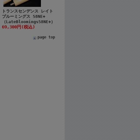
トランスセンデンス レイト
ブルーミングス 58NE+
（LateBloomings58NE+）
69,300円(税込)
page top