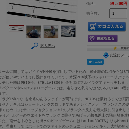
69,300円
価格:
購入数:
拡大表示
友達にメー
リールに関してはガイドがMN40を採用しているため、飛距離の観点からはSTELL
でが使いやすいように設計されています。水深20m以下のシャローエリアで19
ッチした際はPE10号、STELLA18000 番をほぼフルドラグでキャッチし
ラパターンやGTのシャローゲームでは、走らせる釣りではないので14000番に
ます。
ドラグ15kgで も余裕のあるファイトが可能です。MF70Sは慣れるまでは
ません。それはショートレングスロッドであるということと、ブランクスの
稼ぐため にはティップセクション＃1のブランクの反力を最大限に引き出し
かりと ルアーのウエイトをブランクに乗せてあげると想像以上の飛距離を達
また、南米を中心とした淡水のビッグゲームにはLaulau83GTSよりもMonst
す。理由としてはボートでのファイトのシチュエーションが多く、大型の魚