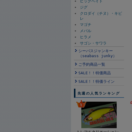
ビッグベイト
ジグ
クロダイ（チヌ）・キビ
レ
マゴチ
メバル
ヒラメ
サゴシ・サワラ
シーバスジャンキー
（seabass junky）
ご予約商品一覧
SALE！！特価商品
SALE！！特価ライン
先週の人気ランキング