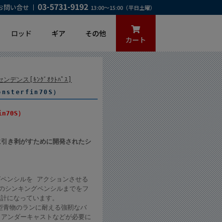
03-5731-9192
お問い合せ
13:00～15:00（平日土曜）
ロッド
ギア
その他
カート
デンス[ｷﾝｸﾞｵｸﾄﾊﾟｽ]
sterfin70S）
n70S）
強引に引き剥がすために開発されたシ
ペンシルを アクションさせる
度のシンキングペンシルまでをフ
設計になっています。
大型青物のランに耐える強靭なバ
。アンダーキャストなどが必要に