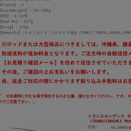
【Piece】：3
【CastWeight】：70ー180g
【PE】：6-12号
【Rod Wt】：327g
【Drag】：15kg
【Remarks】:チタンガイド、SiCガイド混合（TMNST,TKWSG,EKWSG,EMN
「 ※生産時にやむを得ず発生する小さな傷、僅かなガイドのズレ、ナキ、
のでご注意下さい。」
トランスセンデンス モ
（TRANSCENDENCE Mo
定価:
69,300円(