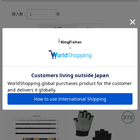
XX)
遡行可変系源流マルチピースロッド!
購入数：
本
Dwarve-XXは源流域を中心としたライトゲームにおけるマルチ
ピースロッドの可能性を極限まで追求したロッドです。
在庫
2本
ドワーブはベイトリールとスピニングリール双方を装着する事が
可能な新しいTransシステムを採用していきます。
ドワーブは3.2ftのベイトキャスティングモードから5.7ftのスピニ
ングモードまで可変でき、全14通りの長さとなります。
コンセプトは渓流域から源流域まで一本で釣り登るです。
上流に進むにつれて、狭くなっていく川幅に合わせてレングスも
短くしていくことができます。
友達にメールですすめる
常にベストなレングスで渓流釣りを楽しめるのです。
また、その日の気分に合わせてベイトリールを使うか、自身で選
ぶこともできます。可能性は無限大。発想次第で自由に釣りを楽
しむことができるロッドがドワーブです。
この商品を購入した人は他にこの商品も購入しています
レングス：3.7ft-5.7ft(5ピース+2)
仕舞寸法：400ｍｍ
ライン：PE0.3～0.8号
ルアーウエイト：0.5～5g
<