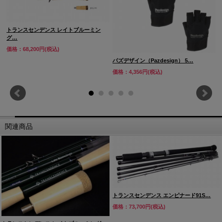
トランスセンデンス レイトブルーミン
グ…
価格：68,200円(税込)
パズデザイン（Pazdesign） 5…
「 ※生産時にやむを得ず発生する小さな傷、僅かなガイドのズ
価格：4,356円(税込)
レ、ナキ、キシミやスレッドなどのエポキシ（細かい気泡）等は
交換対象となりませんのでご注意下さい。」また、皆様ご存じだ
とは思われますが、竿を曲げるとガイドのエポキシはメーカーに
もよりますがガイドフットのクラックは使用頻度により出るもの
も御座いますのでこちらも返品対象にはなりませんのでご了承の
関連商品
上ご購入をお願い致します。
トランスセンデンス エンピナード91S…
価格：73,700円(税込)