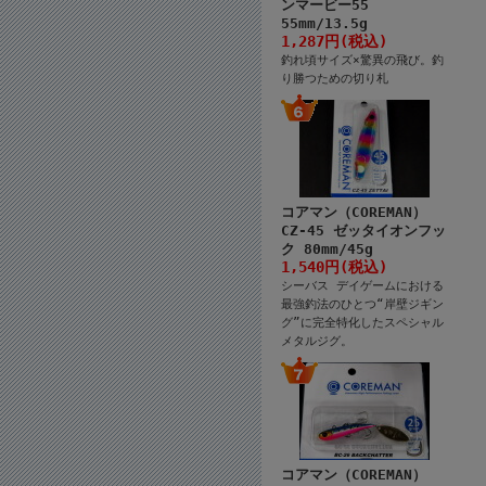
ンマービー55
55mm/13.5g
1,287円(税込)
釣れ頃サイズ×驚異の飛び。釣
り勝つための切り札
コアマン（COREMAN）
CZ-45 ゼッタイオンフッ
ク 80mm/45g
1,540円(税込)
シーバス デイゲームにおける
最強釣法のひとつ“岸壁ジギン
グ”に完全特化したスペシャル
メタルジグ。
コアマン（COREMAN）