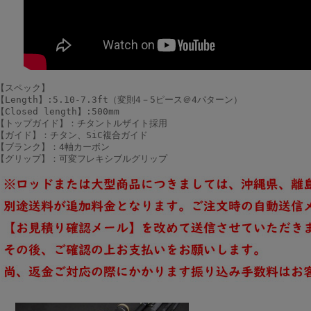
【スペック】
【Length】:5.10-7.3ft（変則4－5ピース＠4パターン）
【Closed length】:500mm
【トップガイド】：チタントルザイト採用
【ガイド】：チタン、SiC複合ガイド
【ブランク】：4軸カーボン
【グリップ】：可変フレキシブルグリップ