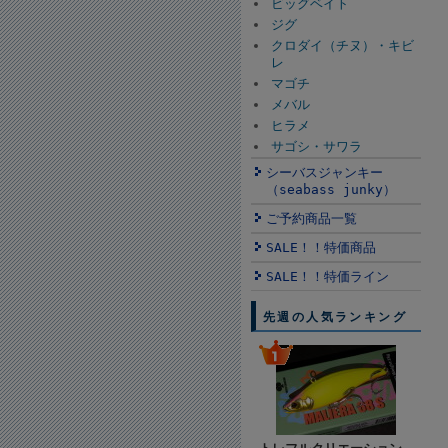
ビッグベイト
ジグ
クロダイ（チヌ）・キビ
レ
マゴチ
メバル
ヒラメ
サゴシ・サワラ
シーバスジャンキー
（seabass junky）
ご予約商品一覧
SALE！！特価商品
SALE！！特価ライン
先週の人気ランキング