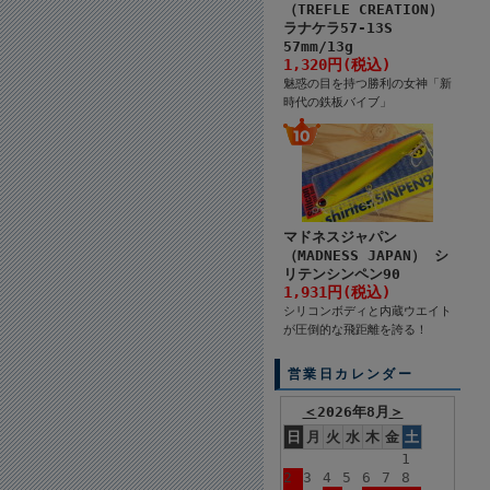
（TREFLE CREATION）
ラナケラ57-13S
57mm/13g
1,320円(税込)
魅惑の目を持つ勝利の女神「新
時代の鉄板バイブ」
マドネスジャパン
（MADNESS JAPAN） シ
リテンシンペン90
1,931円(税込)
シリコンボディと内蔵ウエイト
が圧倒的な飛距離を誇る！
営業日カレンダー
＜
2026年8月
＞
日
月
火
水
木
金
土
1
2
3
4
5
6
7
8