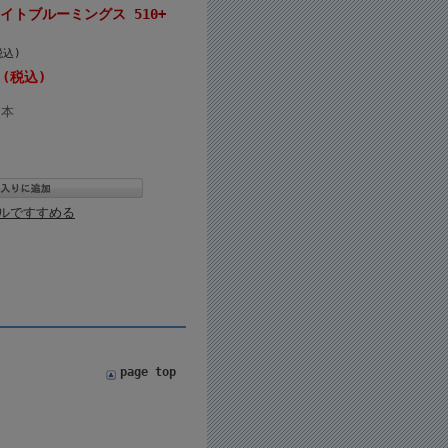
イトブルーミングス 510+
税込)
 (税込)
本
ルですすめる
page top