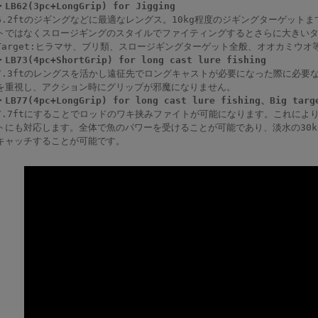
・LB62(3pc+LongGrip) for Jigging
6.2ftのジギングなどに最適なレングス。10kg程度のジギングターゲット
トではなくスロージギングのスタイルでファイティングするとさらに大きい
Target:ヒラマサ、ブリ類、スロージギングターゲット全般、オオカミウオ
・LB73(4pc+ShortGrip) for long cast lure fishing
7.3ftのレングスを活かし遠征先でロングキャストが必要になった際に必要
を重視し、アクション時にグリップが邪魔になりません。
・LB77(4pc+LongGrip) for long cast lure fishing、Big targ
7.7ftにすることでロッドのワキ挟みファイトが可能になります。これによ
トにも対応します。全体で魚のパワーを受けることが可能であり、淡水の30kg
キャッチすることが可能です。