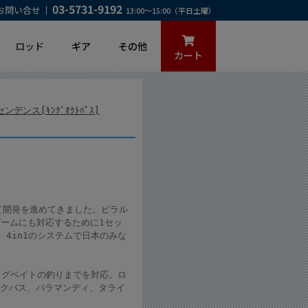
03-5731-9192
お問い合せ
13:00～15:00（平日土曜）
ロッド
ギア
その他
カート
デンス[ｷﾝｸﾞｵｸﾄﾊﾟｽ]
て開発を進めてきました。ピラル
ームにも対応するために1セッ
4in1のシステムで日本のみな
ッグベイトの釣りまでを対応。ロ
ックバス、バラマンディ、タライ