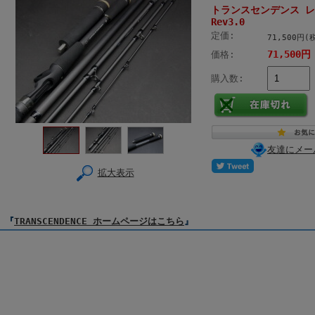
トランスセンデンス レ
Rev3.0
定価:
71,500円(
71,500円
価格:
購入数:
友達にメー
拡大表示
『
TRANSCENDENCE ホームページはこちら
』