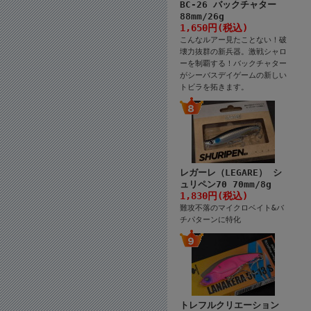
BC-26 バックチャター
88mm/26g
1,650円(税込)
こんなルアー見たことない！破
壊力抜群の新兵器。激戦シャロ
ーを制覇する！バックチャター
がシーバスデイゲームの新しい
トビラを拓きます。
レガーレ（LEGARE） シ
ュリペン70 70mm/8g
1,830円(税込)
難攻不落のマイクロベイト&バ
チパターンに特化
トレフルクリエーション