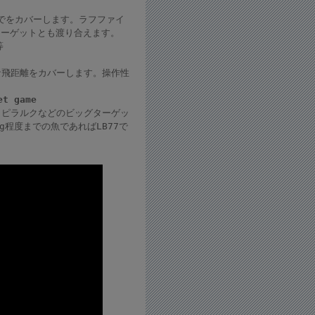
までをカバーします。ラフファイ
ターゲットとも渡り合えます。
等
な飛距離をカバーします。操作性
et game
りピラルクなどのビッグターゲッ
程度までの魚であればLB77で