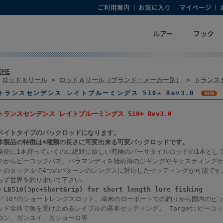
ご利用案内
お気に入り
マイページ
ルアー
フック
OME
>
ロッド＆リール
>
ロッド＆リール（ブランド・メーカー別）
>
トランスセン
トランスセンデンス レイトブルーミングス 510+ Rev3.0
トランスセンデンス レイトブルーミングス 510+ Rev3.0
ベイトタイプのパックロッドになります。
本製品の特徴は4種類の長さに可変出来る可変パックロッドです。
遠征に1本持っていくのに絶対に欲しい究極のバーサタイルロッドの1本とし
クからピーコックバス、バラマンディを始め海のジギングやキャスティングゲ
トのタックルで4つのパターンのレングスに対応したセッティングが可能です。
らず世界を釣り歩いて下さい。
・LB510(3pc+ShortGrip) for short length lure fishing
5'10"のショートレングスロッド。南米のローボートでの釣りから国内のビ
ッド全体で魚を受け止めるレイブルの基本セッティング。 Target:ピーコ
ロン、ガンユイ、カショーロ等