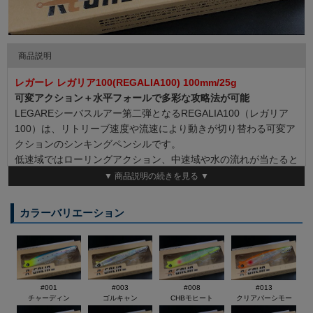
商品説明
レガーレ レガリア100(REGALIA100) 100mm/25g
可変アクション＋水平フォールで多彩な攻略法が可能
LEGAREシーバスルアー第二弾となるREGALIA100（レガリア
100）は、リトリーブ速度や流速により動きが切り替わる可変ア
クションのシンキングペンシルです。
低速域ではローリングアクション、中速域や水の流れが当たると
スイングアクションとなります。流速変化などで自然にアクショ
▼ 商品説明の続きを見る ▼
ンが切り替わるだけではなく、アングラーのリトリーブスピード
によって任意にアクションを切り替えることが可能になります。
カラーバリエーション
フリーフォールでは水平にローリングしてフォールしていくの
で、フォール中にもバイトタイミングをつ作り出すことが可能で
す。
特徴的なヘッドのフォンにより流速感度を上げ、低速域でも動き
出しがスムーズになります。
#001
#003
#008
#013
100mmサイズのスリムボディにすることで空気抵抗を抑え、
チャーディン
ゴルキャン
CHBモヒート
クリアパーシモー