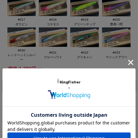
25gのウェイトを最大限に活かした圧倒的飛距離により遠くの魚
を狙うことができます。
ナイトゲームで使用するイメージが強いシンキングペンシルです
が、デイナイト問わず様々なフィールドとシチュエーションで是
#017
#018
#019
#020
ボラピン
コスモス
グリーンチップ
艶美一閃
非ご使用ください。
◆LENGHT ：100mm
◆WEIGHT ： 25g タイプ ： シンキング フックサイズ：#6
低速域：ローリングアクション
#030
#031
#032
#033
中速域：スイングアクション
レッドヘッドシルバ
ブルーハワイ
グリキャン
マジックアワー
ー
フリーフォール：水平ローリングフォール
価格:
1,780円
(税込)
[ポイント還元 35ポイント～]
注文
カラー：
在庫:
－
購入数：
個