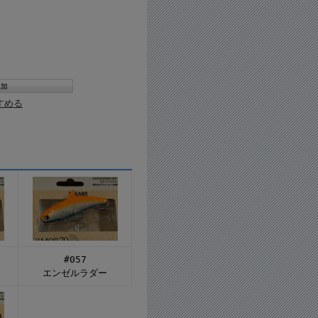
すめる
#057
エンゼルラダー