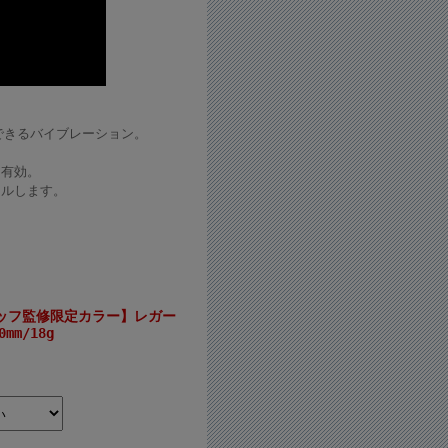
できるバイブレーション。
も有効。
ールします。
スタッフ監修限定カラー】レガー
mm/18g