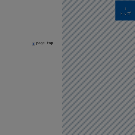
↑
トップ
page top