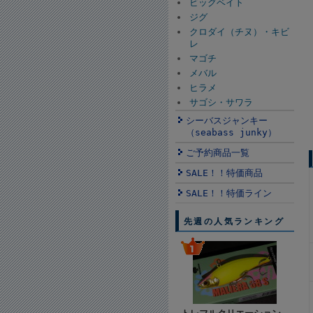
ビッグベイト
ジグ
クロダイ（チヌ）・キビ
レ
マゴチ
メバル
ヒラメ
サゴシ・サワラ
シーバスジャンキー
（seabass junky）
ご予約商品一覧
SALE！！特価商品
SALE！！特価ライン
先週の人気ランキング