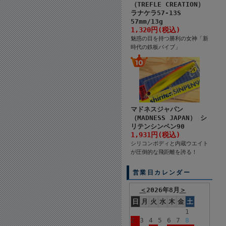
（TREFLE CREATION）
ラナケラ57-13S
57mm/13g
1,320円(税込)
魅惑の目を持つ勝利の女神「新
時代の鉄板バイブ」
マドネスジャパン
（MADNESS JAPAN） シ
リテンシンペン90
1,931円(税込)
シリコンボディと内蔵ウエイト
が圧倒的な飛距離を誇る！
営業日カレンダー
＜
2026年8月
＞
日
月
火
水
木
金
土
1
2
3
4
5
6
7
8