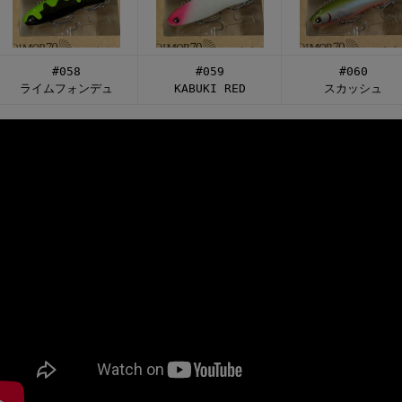
#058
#059
#060
ライムフォンデュ
KABUKI RED
スカッシュ