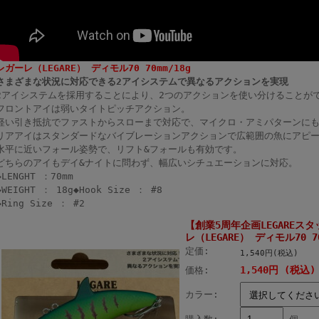
レガーレ（LEGARE） ディモル70 70mm/18g
さまざまな状況に対応できる2アイシステムで異なるアクションを実現
2アイシステムを採用することにより、2つのアクションを使い分けることが
フロントアイは弱いタイトピッチアクション。
軽い引き抵抗でファストからスローまで対応で、マイクロ・アミパターンに
リアアイはスタンダードなバイブレーションアクションで広範囲の魚にアピ
水平に近いフォール姿勢で、リフト&フォールも有効です。
どちらのアイもデイ&ナイトに問わず、幅広いシチュエーションに対応。
◆LENGHT ：70mm
◆WEIGHT ： 18g◆Hook Size ： #8
◆Ring Size ： #2
【創業5周年企画LEGARE
レ（LEGARE） ディモル70 70
定価:
1,540円(税込)
1,540円 (税込)
価格:
カラー: