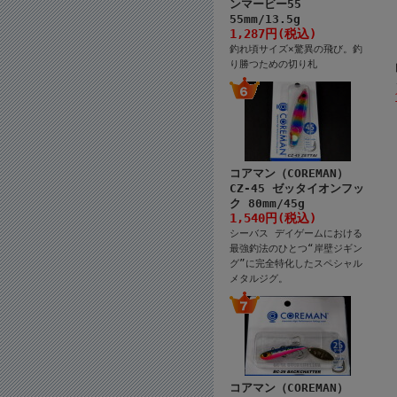
ンマービー55
55mm/13.5g
1,287円(税込)
釣れ頃サイズ×驚異の飛び。釣
り勝つための切り札
コアマン（COREMAN）
CZ-45 ゼッタイオンフッ
ク 80mm/45g
1,540円(税込)
シーバス デイゲームにおける
最強釣法のひとつ“岸壁ジギン
グ”に完全特化したスペシャル
メタルジグ。
コアマン（COREMAN）