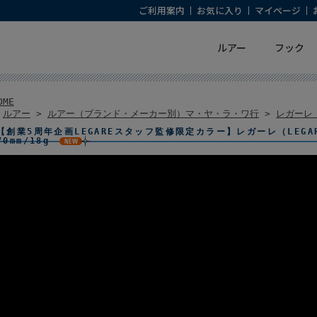
ご利用案内
お気に入り
マイページ
ルアー
フック
OME
>
ルアー
>
ルアー（ブランド・メーカー別）マ・ヤ・ラ・ワ行
>
レガーレ（
【創業5周年企画LEGAREスタッフ監修限定カラー】レガーレ（LEGA
70mm/18g