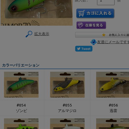
購入数:
個
拡大表示
友達にメールです
カラーバリエーション
#054
#055
#056
ゾンビ
アルマジロ
迅雷