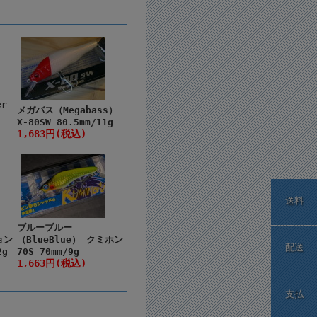
r
メガバス（Megabass）
X-80SW 80.5mm/11g
1,683円(税込)
送料
ブルーブルー
ョン
（BlueBlue） クミホン
配送
2g
70S 70mm/9g
1,663円(税込)
支払