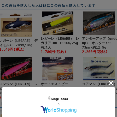
この商品を購入した人は他にこの商品も購入しています
レガーレ（LEGARE） レ
アンダーアップ（unde
レガーレ（LEGARE） デ
ガリア100 100mm/25g
up） オルター73S
ィモル70 70mm/18g
有頂天
73mm/約12.5g
1,540円(税込)
1,780円(税込)
2,200円(税込)
ロンジン（LONGIN） レ
オー・エス・ピー
コアマン（COREMAN）
ビンヘビー 95
（O.S.P） HPシャッド
VJ-22 バイブレーシ
95mm/28g
テール3.1
ジグヘッド 110mm/2
2,002円(税込)
858円(税込)
1,650円(税込)
関連商品