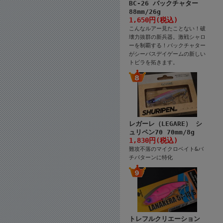
BC-26 バックチャター
88mm/26g
1,650円(税込)
こんなルアー見たことない！破
壊力抜群の新兵器。激戦シャロ
ーを制覇する！バックチャター
がシーバスデイゲームの新しい
トビラを拓きます。
レガーレ（LEGARE） シ
ュリペン70 70mm/8g
1,830円(税込)
難攻不落のマイクロベイト&バ
チパターンに特化
トレフルクリエーション