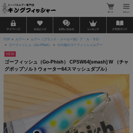
TOP
>
ルアー
>
ルアー（ブランド・メーカー別）ア・カ・サ行
>
ゴーフィッシュ（Go-Phish）
>
その他のゴーフィッシュルアー
NEW
ゴーフィッシュ（Go-Phish） CPSW64[smash] W （チャ
グポップソルトウォーター64スマッシュダブル）