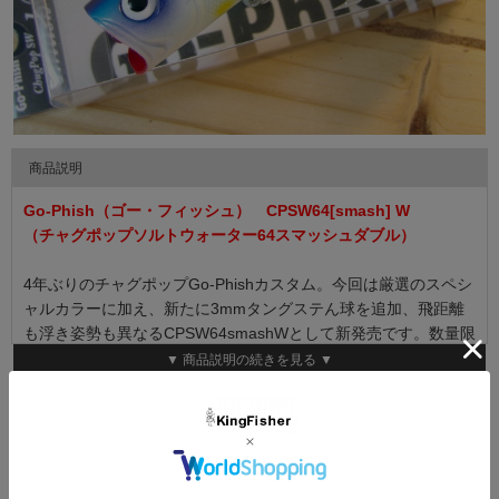
商品説明
Go-Phish（ゴー・フィッシュ） CPSW64[smash] W
（チャグポップソルトウォーター64スマッシュダブル）
4年ぶりのチャグポップGo-Phishカスタム。今回は厳選のスペシ
ャルカラーに加え、新たに3mmタングステん球を追加、飛距離
も浮き姿勢も異なるCPSW64smashWとして新発売です。数量限
定の正真正銘カスタムバージョンです！
▼ 商品説明の続きを見る ▼
◆Length ： 64mm ◆Weight ： 8.4g ◆Hook ： ST-46 #8
カラーバリエーション
Ring #2