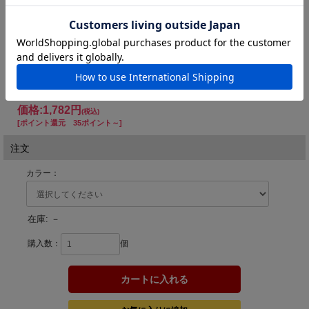
#1
#2
#3
#4
#5
SBLGP
SPIGP
SOGP
FGP
SOBGP
#6
#7
#8
#9
#10
BKHGP
CHBGP
YRHGP
PHCP
SカメムシGP
価格:
1,782円
(税込)
[ポイント還元 35ポイント～]
注文
カラー：
在庫:
－
購入数：
個