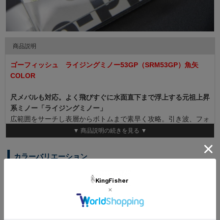
商品説明
ゴーフィッシュ ライジングミノー53GP（SRM53GP）魚矢
COLOR
尺メバルも対応。よく飛びすぐに水面直下まで浮上する元祖上昇
系ミノー「ライジングミノー」
広範囲をサーチし表層からボトムまで素早く攻略。引き波、フォ
ール、ドリフトなど多彩です。
▼ 商品説明の続きを見る ▼
◆Model ： RM53 ◆Length ： 53mm ◆Type ： デッドスロ
ーシンキング
カラーバリエーション
◆Hook ： ST36TN#12◆Ring ： #1◆Weight ： 4.2g
#U01
#U04
#U02
#U03
極上チャート
極上クリアーピ
#U05
極上ごっつい
極上オレンジヘ
キャンディーイ
ンク
極上キビナゴ
ケイムラシラス
ッド