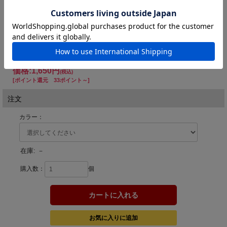
ワシ
ブルーラメ
ライジングアクションの未体験ゾーンへ
ロッドを立て、水面を泳がせれば美しいV字波紋。スローからミディア
ムスピードのリトリーブで水面直下をウネウネと、滑らかに。シンキン
グボディだから、狙ったレンジをしっかりキープします。ジャークやト
ゥイッチでは、下付きリップのミノーでは得られない、「ライズ」を思
わせる上方向へのイレギュラーアクションを起こし、水面に追いつめら
れたベイトフィッシュを演出します。
価格:
1,650円
(税込)
[ポイント還元 33ポイント～]
注文
カラー：
在庫:
－
購入数：
個