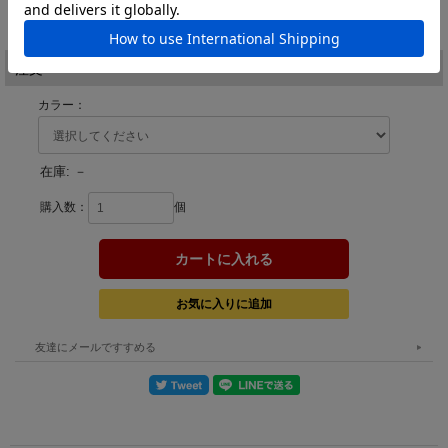
価格:
1,782円
(税込)
[ポイント還元 35ポイント～]
注文
カラー：
在庫:
－
購入数：
個
友達にメールですすめる