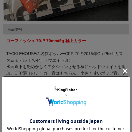
商品説明
ゴーフィッシュ 70-P 70mm/9g 極上カラー
TACKLEHOUSEの名作ポッパーCFP-70の2015年Go-Phishカス
タムモデル［70-P］（ウエイト改）。
水面直下を艶めかしくアクションさせる様にヘッドウエイトを追
加。CFP譲りのチャガー音はもちろん、小さく甘いポップ音、ソ
フトアクションによるミノーライクな泳ぎまで、水面～水面直下
▼ 商品説明の続きを見る ▼
に来る様々なターゲットに口を使わせます。
◆Length ： 70mm ◆Weight ： 9g ◆Hook ： ST-46 #8 Ring
カラーバリエーション
#3 ◆Flooting
#1
#2
#3
#4
#5
BKS
BLS
ORS
PHC
BON